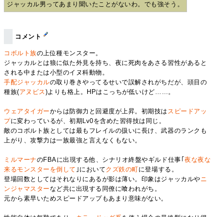
ジャッカル男ってあまり聞いたことがないわ。でも強そう。
コメント
コボルト族
の上位種モンスター。
ジャッカルとは狼に似た外見を持ち、夜に死肉をあさる習性があると
される中または小型のイヌ科動物。
手配ジャッカル
の取り巻きやってるせいで誤解されがちだが、頭目の
種族(
アヌビス
)よりも格上。HPはこっちが低いけど……。
ウェアタイガー
からは防御力と回避度が上昇。初期技は
スピードアッ
プ
に変わっているが、初期Lv0を含めた習得技は同じ。
敵のコボルト族としては最もフレイルの扱いに長け、武器のランクも
上がり、攻撃力は一族最強と言えなくもない。
ミルマーナ
のFBAに出現する他、シナリオ終盤やギルド仕事｢
夜な夜な
来るモンスターを倒して
｣において
クズ鉄の町
に登場する。
登場回数としてはそれなりにあるが影は薄い。印象はジャッカルや
ニ
ンジャマスター
など共に出現する同僚に喰われがち。
元から素早いためスピードアップもあまり意味がない。