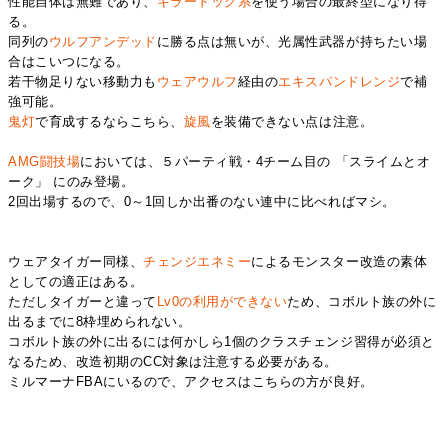
性能自体は無難であり、
キラードッグ系
を使う場合の最終型になり得
る。
同列の
ウルフアンデッド
に勝る点は無いが、光属性武器が持ちたい場
合はこいつになる。
若干物足りない移動力も
ウェアウルフ
経由の
エキスパンドレンジ
で補
強可能。
鬼灯
で育成するならこちら、
旋風
を装備できない点は注意。
AMG闘技場
においては、５パーティ戦・4チーム目の 「スライムとオ
ーク」 にのみ登場。
2回出場するので、0～1回しか出番のない連中に比べればマシ。
ウェアタイガー同様、
チェンジエネミー
によるモンスター改造の素体
としての適正はある。
ただしタイガーと違って
Lv0の
利用ができない
ため、コボルト族の外に
出るまでに8枠埋められない。
コボルト族の外に出るには何かしら1個のクラスチェンジ習得が必須と
なるため、改造初期のCC対象は注意する必要がある。
ミルマーナFBAにいるので、アクセスはこちらの方が良好。