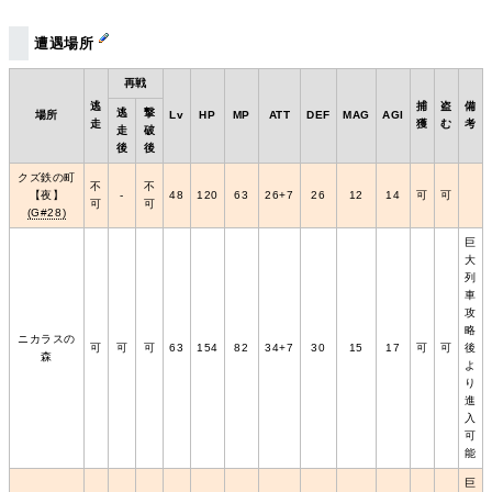
遭遇場所
再戦
逃
捕
盗
備
逃
撃
場所
Lv
HP
MP
ATT
DEF
MAG
AGI
走
獲
む
考
走
破
後
後
クズ鉄の町
不
不
【夜】
‐
48
120
63
26+7
26
12
14
可
可
可
可
(G#28)
巨
大
列
車
攻
略
ニカラスの
可
可
可
63
154
82
34+7
30
15
17
可
可
後
森
よ
り
進
入
可
能
巨