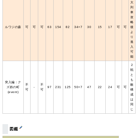
大
列
車
攻
略
ルワジの森
可
可
可
63
154
82
34+7
30
15
17
可
可
後
よ
り
進
入
可
能
２
戦
と
も
突入編：ク
不
不
敵
ズ鉄の町
‐
97
231
125
50+7
47
22
24
可
可
可
可
構
(event)
成
は
同
じ
図鑑