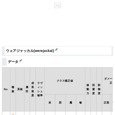
ウェアジャッカル(werejackal)
データ
ダメー
クラス補正値
正
成
ラヴ
移
回
防
種
属
長
ィッ
No.
系統
動
避
御
族
性
速
シュ
力
度
度
度
確率
攻
防
魔
敏
正面
コ