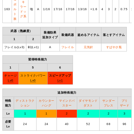
キ
ボ
ラー
163
ル
地
A
1/16
17/16
17/16
13/16
+1.6
4
3
2
0.75
1
ドッ
ト
グ系
族
武器（熟練度）
装備効果
装備武器
盗めるアイテム
落とすアイテム
追加タイプ
1
2
フレイル(Lv3)
剣(Lv1)
A
フレイル
元気針
すばやさ瓶
習得特殊能力
1
5
6
チャージ
ストライクパワー
スピードアップ
Lv0
Lv0
Lv1
追加特殊能力
特殊
ディストラク
カウンター
マインドバ
ダイヤモンド
サンダー
ブリ
能力
ション
ハング
スター
ダスト
ブレス
ザード
Lv
1
1
2
2
2
3
必要
24
24
40
52
68
96
Lv