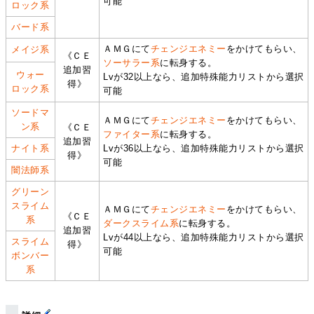
可能
ロック系
バード系
ＡＭＧにて
チェンジエネミー
をかけてもらい、
メイジ系
《ＣＥ
ソーサラー系
に転身する。
追加習
ウォー
Lvが32以上なら、追加特殊能力リストから選択
得》
ロック系
可能
ソードマ
ＡＭＧにて
チェンジエネミー
をかけてもらい、
ン系
《ＣＥ
ファイター系
に転身する。
追加習
ナイト系
Lvが36以上なら、追加特殊能力リストから選択
得》
可能
闇法師系
グリーン
スライム
ＡＭＧにて
チェンジエネミー
をかけてもらい、
《ＣＥ
系
ダークスライム系
に転身する。
追加習
Lvが44以上なら、追加特殊能力リストから選択
スライム
得》
可能
ボンバー
系