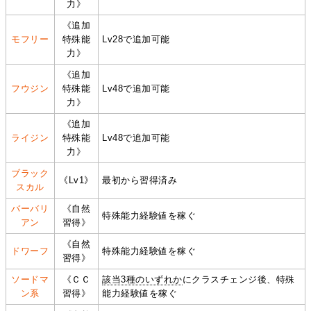
力》
《追加
モフリー
特殊能
Lv28で追加可能
力》
《追加
フウジン
特殊能
Lv48で追加可能
力》
《追加
ライジン
特殊能
Lv48で追加可能
力》
ブラック
《Lv1》
最初から習得済み
スカル
バーバリ
《自然
特殊能力経験値を稼ぐ
アン
習得》
《自然
ドワーフ
特殊能力経験値を稼ぐ
習得》
ソードマ
《ＣＣ
該当3種のいずれか
にクラスチェンジ後、特殊
ン系
習得》
能力経験値を稼ぐ