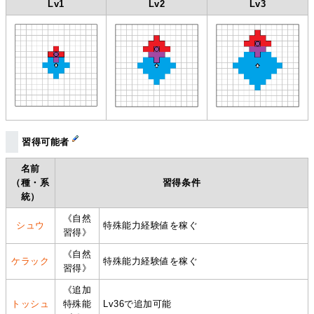
Lv1
Lv2
Lv3
習得可能者
名前
（種・系
習得条件
統）
《自然
シュウ
特殊能力経験値を稼ぐ
習得》
《自然
ケラック
特殊能力経験値を稼ぐ
習得》
《追加
トッシュ
特殊能
Lv36で追加可能