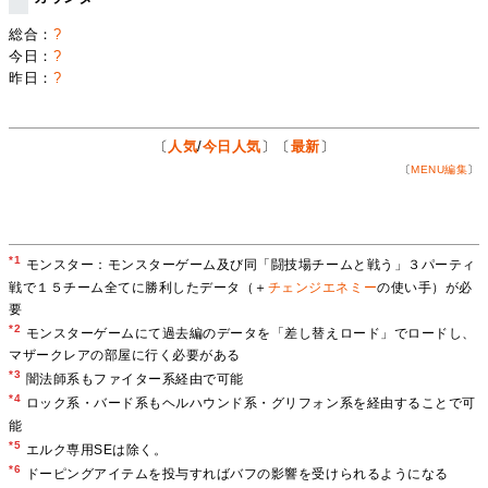
総合：
?
今日：
?
昨日：
?
〔
人気
/
今日人気
〕〔
最新
〕
〔
MENU編集
〕
*1
モンスター：モンスターゲーム及び同「闘技場チームと戦う」３パーティ
戦で１５チーム全てに勝利したデータ（＋
チェンジエネミー
の使い手）が必
要
*2
モンスターゲームにて過去編のデータを「差し替えロード」でロードし、
マザークレアの部屋に行く必要がある
*3
闇法師系もファイター系経由で可能
*4
ロック系・バード系もヘルハウンド系・グリフォン系を経由することで可
能
*5
エルク専用SEは除く。
*6
ドーピングアイテムを投与すればバフの影響を受けられるようになる