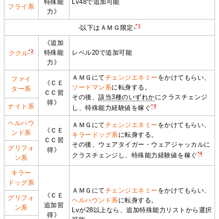
特殊能
Lv48で追加可能
フライ系
力》
*1
‐以下はＡＭＧ限定‐
《追加
*2
特殊能
レベル20で追加可能
ククル
力》
ＡＭＧにて
チェンジエネミー
をかけてもらい、
ファイ
《ＣＥ
ソードマン系
に転身する。
ター系
ＣＣ習
その後、
該当3種のいずれか
にクラスチェンジ
得》
ナイト系
*3
し、特殊能力経験値を稼ぐ
ヘルハウ
ＡＭＧにて
チェンジエネミー
をかけてもらい、
《ＣＥ
ンド系
キラードッグ系
に転身する。
ＣＣ習
その後、ウェアタイガー・ウェアジャッカルに
グリフォ
得》
*4
クラスチェンジし、特殊能力経験値を稼ぐ
ン系
キラー
ドッグ系
ＡＭＧにて
チェンジエネミー
をかけてもらい、
《ＣＥ
グリフォ
ヘルハウンド系
に転身する。
追加習
ン系
Lvが28以上なら、追加特殊能力リストから選択
得》