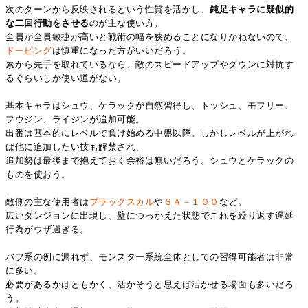
次のターンから反映されるという性質を活かし、
鈍足キャラに疑似的
な二回行動をさせる
のが主な使い方。
全員が全員敏捷が高いと戦術の幅を狭めることになりかねないので、
ドーピ
ング
は慎重になった方がいいだろう。
素から先手を取れているなら、敵のスピードアップやダウンに対抗す
るぐらいしか使い道がない。
基本キャラはシュウ、ケラックが自然習得し、トッシュ、モフリー、
フウジン、ライジンが追加可能。
出番は基本的にレベルで負け始める中盤以降。しかしレベルが上がれ
ば他に追加したい技も解禁され、
追加勢は最後まで抱えておく余裕は無いだろう。シュウとケラックの
ものを使おう。
敵側の主な使用者は
ブラックスカル
や
ＳＡ－１００
など。
広いダンジョンに出現し、壁につっかえた状態でこれを繰り返す遅延
行為がウザ過ぎる。
バフ系の例に漏れず、モンスター系統全体としての習得可能者は非常
に多い。
必要があるかはともかく、活かそうと思えば活かせる場面も多いだろ
う。