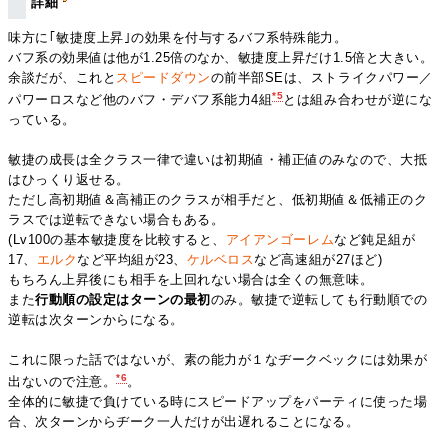
詳細
味方に｢敏捷度上昇｣の効果を付与するバフ系特殊能力。
バフ系の効果値は他が1.25倍のなか、敏捷度上昇だけ1.5倍と大きい。
余談だが、これと
スピードダウン
の前半部SEは、ストライクパワー／
*5
パワーロスなど他のバフ・デバフ系能力4組
とは組み合わせが逆にな
っている。
敏捷の成長は全クラス一律で違いは初期値・補正値のみなので、大抵
はひっくり返せる。
ただし高初期値＆高補正のクラスが相手だと、低初期値＆低補正のク
ラスでは逆転できない場合もある。
(Lv100の基本敏捷度を比較すると、
アイアンゴーレム
など鈍足組が
17、
エルク
など平均組が23、
ケルベロス
など高速組が27ほど)
もちろん上昇後にも相手を上回れない場合は全くの無意味。
また
行動順の設定はターンの最初
のみ。敏捷で逆転しても行動順での
逆転は次ターンからになる。
これに限った話ではないが、素の能力が１なヂークベックには効果が
*6
出ないので注意。
。
全体的に敏捷で負けている時にスピードアップをパーティに使った場
合、次ターンからヂーク一人だけが出遅れることになる。