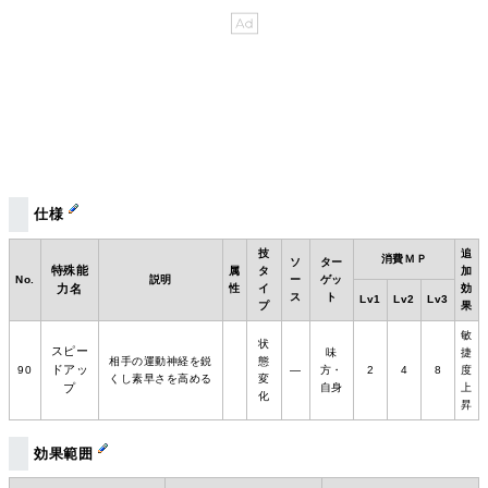
仕様
技
追
消費ＭＰ
ソ
ター
特殊能
属
タ
加
No.
説明
ー
ゲッ
力名
性
イ
効
ス
ト
Lv1
Lv2
Lv3
プ
果
敏
状
スピー
味
捷
相手の運動神経を鋭
態
ドアッ
90
―
方・
2
4
8
度
くし素早さを高める
変
プ
自身
上
化
昇
効果範囲