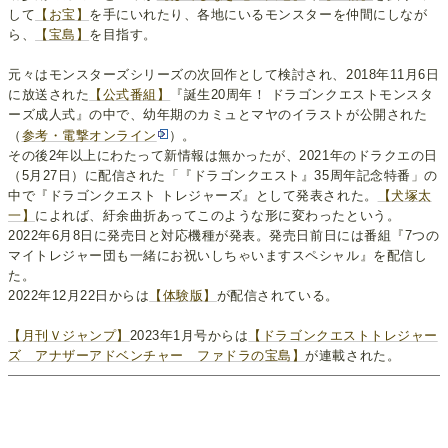
して
【お宝】
を手にいれたり、各地にいるモンスターを仲間にしなが
ら、
【宝島】
を目指す。
元々はモンスターズシリーズの次回作として検討され、2018年11月6日
に放送された
【公式番組】
『誕生20周年！ ドラゴンクエストモンスタ
ーズ成人式』の中で、幼年期のカミュとマヤのイラストが公開された
（
参考・電撃オンライン
）。
その後2年以上にわたって新情報は無かったが、2021年のドラクエの日
（5月27日）に配信された「『ドラゴンクエスト』35周年記念特番」の
中で『ドラゴンクエスト トレジャーズ』として発表された。
【犬塚太
一】
によれば、紆余曲折あってこのような形に変わったという。
2022年6月8日に発売日と対応機種が発表。発売日前日には番組『7つの
マイトレジャー団も一緒にお祝いしちゃいますスペシャル』を配信し
た。
2022年12月22日からは
【体験版】
が配信されている。
【月刊Ｖジャンプ】
2023年1月号からは
【ドラゴンクエストトレジャー
ズ アナザーアドベンチャー ファドラの宝島】
が連載された。