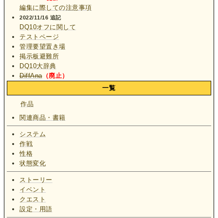
編集に際しての注意事項
2022/11/16 追記
DQ10オフに関して
テストページ
管理要望置き場
掲示板避難所
DQ10大辞典
DiffAna
（廃止）
一覧
作品
関連商品・書籍
システム
作戦
性格
状態変化
ストーリー
イベント
クエスト
設定・用語