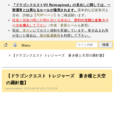
『ドラゴンクエストVII Reimagined』の見出しに関しては、一
部通常とは異なるルールが適用されます。
基本的な記述形式も
含め、詳細は
【TOPページ】
をご確認願います。
段落と段落の間に行間を空ける場合は、
空行の文頭に全角スペ
ースを挿入
して下さい
（
作成・更新ルール
も参照）。
現在、
本スレ
にてホスト規制を実施しています。巻き込まれ等
が生じた場合は、
掲示板避難所
を利用して下さい。
Menu
> 【ドラゴンクエスト トレジャーズ 蒼き瞳と大空の羅針盤】
【ドラゴンクエスト トレジャーズ 蒼き瞳と大空
の羅針盤】
Last-modified: 2023-08-28 (月) 13:13:49