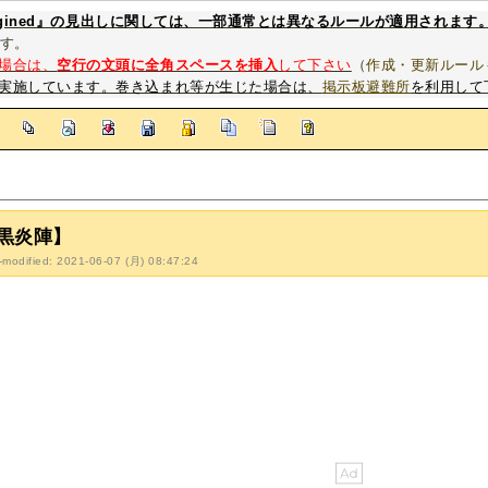
magined』の見出しに関しては、一部通常とは異なるルールが適用されます
す。
場合は、
空行の文頭に全角スペースを挿入
して下さい
（
作成・更新ルール
実施しています。巻き込まれ等が生じた場合は、
掲示板避難所
を利用して
]
黒炎陣】
-modified: 2021-06-07 (月) 08:47:24