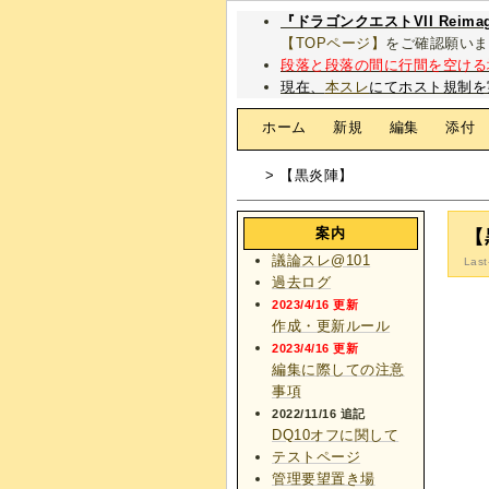
『ドラゴンクエストVII Rei
【TOPページ】
をご確認願いま
段落と段落の間に行間を空ける
現在、
本スレ
にてホスト規制を
[
ホーム
|
新規
|
編集
|
添付
> 【黒炎陣】
案内
【
議論スレ@101
Last
過去ログ
2023/4/16 更新
作成・更新ルール
2023/4/16 更新
編集に際しての注意
事項
2022/11/16 追記
DQ10オフに関して
テストページ
管理要望置き場