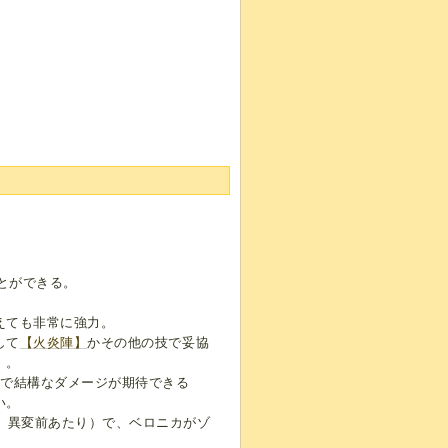
とができる。
えても非常に強力。
して
【火炎陣】
かその他の技で妥協
）。
動で結構なダメージが期待できる
い。
、異変前あたり）で、ベロニカがゾ
。