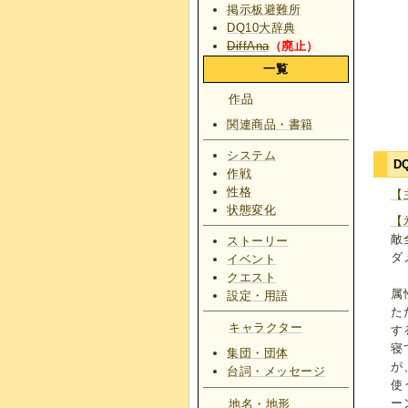
掲示板避難所
DQ10大辞典
DiffAna
（廃止）
一覧
作品
関連商品・書籍
システム
D
作戦
性格
【
状態変化
【
敵
ストーリー
ダ
イベント
クエスト
属
設定・用語
た
キャラクター
す
寝
集団・団体
が
台詞・メッセージ
使
ー
地名・地形