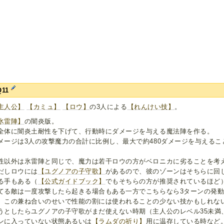
Q11
主人公】
【カミュ】
【ロウ】
の3人による
【れんけい技】
。
氷雷陣】
の闇炎版。
全体に闇炎土耐性を下げて、行動時にダメージを与える魔法陣を作る。
メージは3人の攻撃魔力の合計に比例し、最大で約480ダメージを与えるこ
性以外は氷雷陣と同じで、魔力は若干ロウの方がベロニカに劣ることを考
だしロウには
【ユグノアの子守歌】
があるので、彼のゾーンはそちらに回
る手もある（
【公式ガイドブック】
でもそちらの方が推奨されているほど
てる敵は一度攻撃したら起きる場合もある一方でこちらなら3ターンの発
、この兼ね合いのせいで性能の割には使われることの少ない技かもしれな
うとしたらユグノアの子守歌がまだ使えない時期（主人公のレベル35未満
ンに入っていない状態あるいは
【ラムダの祈り】
用に温存している時など