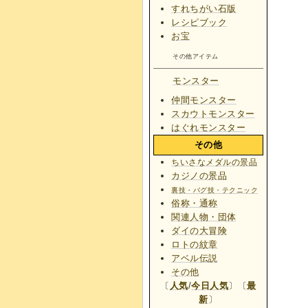
すれちがい石版
レシピブック
お宝
その他アイテム
モンスター
仲間モンスター
スカウトモンスター
はぐれモンスター
その他
ちいさなメダルの景品
カジノの景品
裏技・バグ技・テクニック
俗称・通称
関連人物・団体
ダイの大冒険
ロトの紋章
アベル伝説
その他
〔
人気
/
今日人気
〕〔
最
新
〕