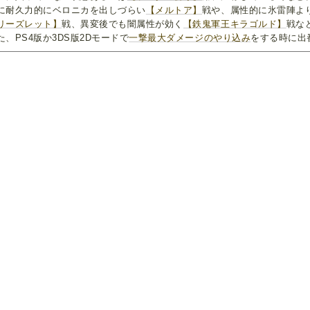
に耐久力的にベロニカを出しづらい
【メルトア】
戦や、属性的に氷雷陣よ
リーズレット】
戦、異変後でも闇属性が効く
【鉄鬼軍王キラゴルド】
戦な
た、PS4版か3DS版2Dモードで
一撃最大ダメージのやり込み
をする時に出