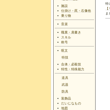
特
施設
【
仕掛け・罠・石像他
ま
乗り物
音楽
職業・肩書き
スキル
称号
呪文
特技
合体・必殺技
特性・特殊能力
道具
武器
防具
装飾品
だいじなもの
地図