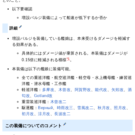
とのこと。
以下要確認
増設バルジ装備によって船速が低下するか否か
詳細
増設バルジを装備している艦娘は、本来受けるダメージを軽減す
る効果がある。
具体的にはダメージ値が乗算される。本装備はダメージが
*1
0.15倍に軽減される模様
。
本装備は以下の艦娘に装備可能。
全ての重巡洋艦・航空巡洋艦・軽空母・水上機母艦・練習巡
洋艦・潜水母艦・工作艦
軽巡洋艦：
多摩改
、
木曾改
、
阿賀野改
、
能代改
、
矢矧改
、
酒
匂改
、
Gotland改
重雷装巡洋艦：
木曾改二
駆逐艦：
Верный
、
時雨改三
、
雪風改二
、
秋月改
、
照月改
、
初月改
、
涼月改
、
長波改二
この装備についてのコメント