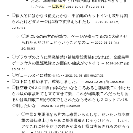
おお、深海側の装甲と仕様が異なるのがはっきりしま
したね。 --
E16A
?
2019-10-07 (月) 22:08:51
個人的にはかなり使えたかな…甲泊地のカットインも装甲は割
られたけどダメージは1桁です抑えられたし --
2019-10-12 (土)
22:50:31
逆に5-5の南方の砲撃で、ゲージが残ってるのに大破させ
られたんだけど…どういうことなの… --
2020-03-28 (土)
20:48:03
ブラウザのように開発解禁(+補強増設実装)になれば、全艦装甲
ゲージ付きの重巡戦隊とか面白い編成ができそう --
2019-10-27 (日)
15:57:54
ヴェールヌイに積めるね --
2021-01-03 (日) 06:27:31
ゴトにも積めます。確認しました。 --
2023-12-25 (月) 16:21:50
軽空母で4スロ目自由枠みたいなところあるし龍驤改二に付けた
らル級の事故出ても立て直せて楽。これが瑞鳳改二乙だったりあ
るいは鳳翔改二戦が実装でもされたならそれらもスロットにバル
ジ刺したいな --
2024-07-13 (土) 11:49:39
空母２隻運用なら片方は彩雲いらんしな。だいたい航空攻
撃の回転率上げるために整備員積んじゃうけども。 しかし
アケこれに軽空だけの強みが出る仕様は実装されるのだろう
か… --
2024-07-14 (日) 02:20:51