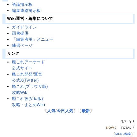
議論掲示板
編集連絡掲示板
Wiki運営・編集について
ガイドライン
画像提供
「編集者用」メニュー
練習ページ
リンク
艦これアーケード
公式サイト
艦これ開発/運営
公式X(Twitter)
艦これ(ブラウザ版)
攻略Wiki
艦これ改(Vita版)
攻略・まとめWiki
〔
人気
/
今日人気
〕〔
最新
〕
T.
?
Y.
?
NOW.
?
TOTAL.
?
〔
MENU編集
〕