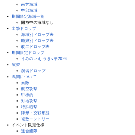
南方海域
中部海域
期間限定海域一覧
開放中の海域なし
出撃ドロップ
海域別ドロップ表
艦娘別ドロップ表
改二ドロップ表
期間限定ドロップ
うみのいえ うき○亭2026
演習
演習ドロップ
戦闘について
索敵
航空攻撃
甲標的
対地攻撃
特殊砲撃
陣形・交戦形態
複数エントリー
イベント限定仕様
連合艦隊