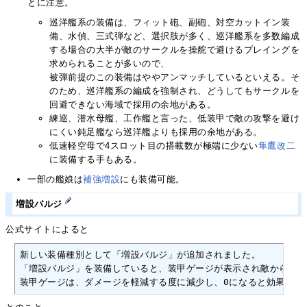
とに注意。
巡洋艦系の装備は、フィット砲、副砲、対空カットイン装
備、水偵、三式弾など、選択肢が多く、巡洋艦系を多数編成
する場合の大半が敵のサークルを操舵で避けるプレイングを
求められることが多いので、
被弾前提のこの装備はややアンマッチしているといえる。そ
のため、巡洋艦系の編成を強制され、どうしてもサークルを
回避できない海域で採用の余地がある。
練巡、潜水母艦、工作艦と言った、低装甲で敵の攻撃を避け
にくい鈍足艦なら巡洋艦よりも採用の余地がある。
低速軽空母で4スロット目の搭載数が極端に少ない
隼鷹改二
に装備する手もある。
一部の艦娘は
補強増設
にも装備可能。
増設バルジ
公式サイトによると
新しい装備種別として「増設バルジ」が追加されました。

「増設バルジ」を装備していると、装甲ゲージが表示され敵からのダ
装甲ゲージは、ダメージを軽減する度に減少し、0になると効果は消