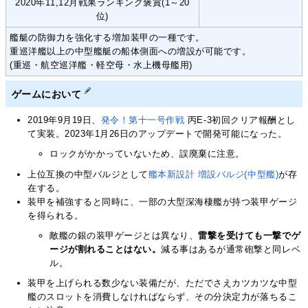
2020年11,12月戦果ランキング褒賞(1～20
位)
艦艇の防御力を強化する増加装甲の一種です。
重巡洋艦以上の中型艦艇の船体側面への増設が可能です。
(重巡・航空巡洋艦・軽空母・水上機母艦用)
ゲームにおいて
2019年9月19日、
発令！第十一号作戦
丙E-3初回クリア報酬とし
て実装。2023年1月26日のアップデートで開発可能になった。
ロックがかかっていないため、誤廃棄に注意。
上位互換の中型バルジとして
艦本新設計 増設バルジ(中型艦)
が存
在する。
装甲を補強すると同時に、一部の大型深海棲艦が持つ装甲ゲージ
を得られる。
敵艦の銀の装甲ゲージとは異なり、
雷撃を受けても一撃でゲ
ージが割れることはない。
減る事はあるが通常砲撃と同レベ
ル。
装甲を上げられる数少ない装備だが、ただでさえカツカツな中型
艦のスロットを消費しなければならず、その分決定力が落ちるこ