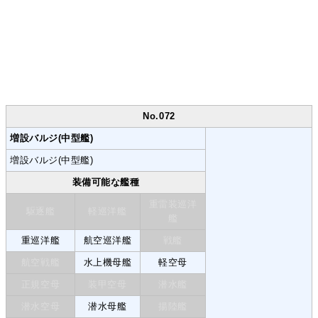
No.072
増設バルジ(中型艦)
増設バルジ(中型艦)
装備可能な艦種
重雷装巡洋
駆逐艦
軽巡洋艦
艦
重巡洋艦
航空巡洋艦
戦艦
航空戦艦
水上機母艦
軽空母
正規空母
装甲空母
潜水艦
潜水空母
潜水母艦
揚陸艦