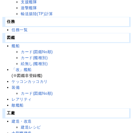
支援艦隊
遊撃艦隊
輸送揚陸(TP)計算
任務
任務一覧
図鑑
艦船
カード(図鑑No順)
カード(艦種別)
絵無し(艦種別)
「改」艦船
(※図鑑非登録艦)
ケッコンカッコカリ
装備
カード(図鑑No順)
レアリティ
敵艦船
工廠
建造・改造
建造レシピ