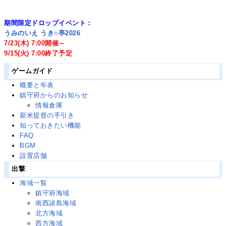
期間限定ドロップイベント：
うみのいえ うき○亭2026
7/23(木) 7:00開催～
9/15(火) 7:00終了予定
ゲームガイド
概要と年表
鎮守府からのお知らせ
情報倉庫
新米提督の手引き
知っておきたい機能
FAQ
BGM
設置店舗
出撃
海域一覧
鎮守府海域
南西諸島海域
北方海域
西方海域