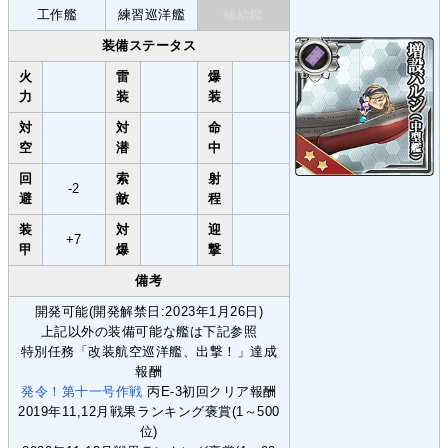
工作艦
練習巡洋艦
補給艦
装備ステータス
火
雷
爆
力
装
装
対
対
命
空
潜
中
回
索
射
-2
避
敵
程
装
対
迎
+7
甲
爆
撃
備考
開発可能(開発解禁日:2023年1月26日)
上記以外の装備可能な艦は下記参照
特別任務「改装航空巡洋艦、出撃！」達成
報酬
発令！第十一号作戦
丙E-3初回クリア報酬
2019年11,12月戦果ランキング褒賞(1～500
位)