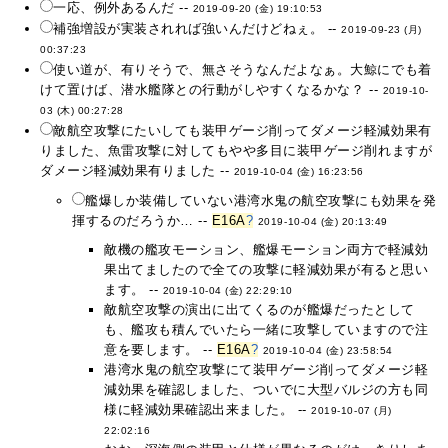
一応、例外あるんだ --
2019-09-20 (金) 19:10:53
補強増設が実装されれば強いんだけどねぇ。 --
2019-09-23 (月)
00:37:23
使い道が、有りそうで、無さそうなんだよなぁ。大鯨にでも着
けて置けば、潜水艦隊との行動がしやすくなるかな？ --
2019-10-
03 (木) 00:27:28
敵航空攻撃にたいしても装甲ゲージ削ってダメージ軽減効果有
りました、魚雷攻撃に対してもやや多目に装甲ゲージ削れますが
ダメージ軽減効果有りました --
2019-10-04 (金) 16:23:56
艦爆しか装備していない港湾水鬼の航空攻撃にも効果を発
揮するのだろうか… --
E16A
?
2019-10-04 (金) 20:13:49
敵機の艦攻モーション、艦爆モーション両方で軽減効
果出てましたので全ての攻撃に軽減効果が有ると思い
ます。 --
2019-10-04 (金) 22:29:10
敵航空攻撃の演出に出てくるのが艦爆だったとして
も、艦攻も積んでいたら一緒に攻撃していますので注
意を要します。 --
E16A
?
2019-10-04 (金) 23:58:54
港湾水鬼の航空攻撃にて装甲ゲージ削ってダメージ軽
減効果を確認しました、ついでに大型バルジの方も同
様に軽減効果確認出来ました。 --
2019-10-07 (月)
22:02:16