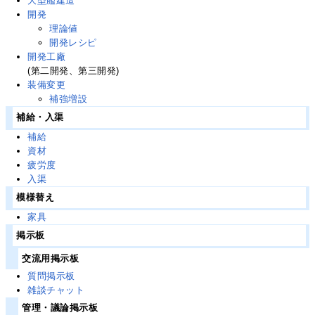
大型艦建造
開発
理論値
開発レシピ
開発工廠
(第二開発、第三開発)
装備変更
補強増設
補給・入渠
補給
資材
疲労度
入渠
模様替え
家具
掲示板
交流用掲示板
質問掲示板
雑談チャット
管理・議論掲示板