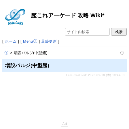
艦これアーケード 攻略 Wiki*
[
ホーム
] [
Menu
|
最終更新
]
> 増設バルジ(中型艦)
増設バルジ(中型艦)
Last-modified: 2025-09-18 (木) 19:44:32