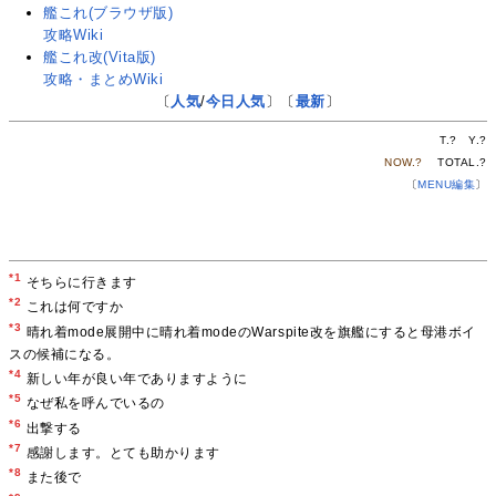
艦これ(ブラウザ版)
攻略Wiki
艦これ改(Vita版)
攻略・まとめWiki
〔
人気
/
今日人気
〕〔
最新
〕
T.
?
Y.
?
NOW.
?
TOTAL.
?
〔
MENU編集
〕
*1
そちらに行きます
*2
これは何ですか
*3
晴れ着mode展開中に晴れ着modeのWarspite改を旗艦にすると母港ボイ
スの候補になる。
*4
新しい年が良い年でありますように
*5
なぜ私を呼んでいるの
*6
出撃する
*7
感謝します。とても助かります
*8
また後で