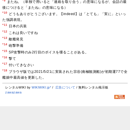
*9
またね。（単独で用いると「連絡を取り合う」の意味になるが、会話の最
後につけると「またね」の意味になる）
*10
どうもありがとうございます。【indeed】は「とても」「実に」といっ
た強調表現。
*11
日本の兵装
*12
これは良いですね
*13
敵艦発見
*14
砲撃準備
*15
SP攻撃時のみ2行目のボイスを喋ることがある。
*16
撃て
*17
付いてきなさい
*18
ブラウザ版では2021/5/21に実装された宗谷(南極観測船)が初期運77で全
艦娘中最高値を更新した。
レンタルWIKI by
WIKIWIKI.jp*
/
広告について
/ 無料レンタル掲示板
zawazawa