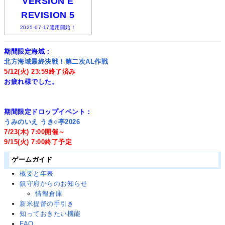
VERSION E
REVISION 5
2025-07-17適用開始！
期間限定海域：
北方海域最終決戦！第二次AL作戦
5/12(火) 23:59終了済み
お疲れ様でした。
期間限定ドロップイベント：
うみのいえ うき○亭2026
7/23(木) 7:00開催～
9/15(火) 7:00終了予定
ゲームガイド
概要と年表
鎮守府からのお知らせ
情報倉庫
新米提督の手引き
知っておきたい機能
FAQ