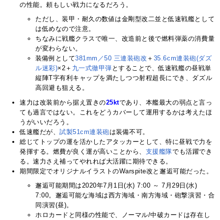
の性能。頼もしい戦力になるだろう。
ただし、装甲・耐久の数値は金剛型改二並と低速戦艦として
は低めなので注意。
ちなみに戦艦クラスで唯一、改造前と後で燃料弾薬の消費量
が変わらない。
装備例として
381mm／50 三連装砲改
＋
35.6cm連装砲(ダズ
ル迷彩)
×2＋
九一式徹甲弾
とすることで、低速戦艦の昼戦単
縦陣T字有利キャップを満たしつつ射程超長にでき、ダズル
高回避も狙える。
速力は改装前から据え置きの
25kt
であり、本艦最大の弱点と言っ
ても過言ではない。これをどうカバーして運用するかは考えたほ
うがいいだろう。
低速艦だが、
試製51cm連装砲
は装備不可。
総じてトップの運を活かしたアタッカーとして、特に昼戦で力を
発揮する。燃費が良く運が高いことから、
支援艦隊
でも活躍でき
る。速力さえ補ってやれれば大活躍に期待できる。
期間限定でオリジナルイラストのWarspite改と邂逅可能だった。
邂逅可能期間は2020年7月1日(水) 7:00 ～ 7月29日(水)
7:00。邂逅可能な海域は西方海域・南方海域・砲撃演習・合
同演習(昼)。
ホロカードと同様の性能で、ノーマル/中破カードは存在し