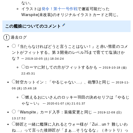
ない。
イラストは
発令！第十一号作戦
で邂逅可能だった
Warspite(未改装)のオリジナルイラストカードと同じ。
この艦娘についてのコメント
過去ログ
『当たらなければどうと言うことはない！』と赤い彗星のコメ
ントがフィットする。第３開発のレベル75まで育てて塩漬けか
な？ --
2019-10-05 (土) 18:34:24
ローマに対しての方がフィットするかも --
2019-10-18 (金)
22:45:31
対空カットイン：「やるじゃない…」、砲撃3と同じ --
2019-11-
06 (水) 15:46:18
燃えるおにいさんのロッキー羽田の決めセリフは『やるじ
ゃな～い』 --
2020-01-07 (火) 21:01:37
「Warspite」カード入手：装備変更と同じ --
2019-12-08 (日)
13:17:52
師匠と一緒に艦隊に入れるとウォー様が「Zui…un？ 難しいわ
ね…」って言った後師匠が「まぁ…そうなるな」（ネットリ）っ