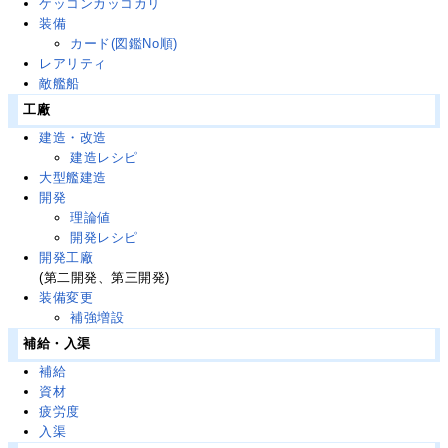
ケッコンカッコカリ
装備
カード(図鑑No順)
レアリティ
敵艦船
工廠
建造・改造
建造レシピ
大型艦建造
開発
理論値
開発レシピ
開発工廠
(第二開発、第三開発)
装備変更
補強増設
補給・入渠
補給
資材
疲労度
入渠