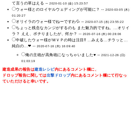
て言うの草はえる --
2020-01-10 (金) 15:23:57
ウォー様とのロイヤルウェディングが可能に？ --
2020-03-05 (木)
01:20:27
オリイラのウォー様でねーですわ💦 --
2020-07-15 (水) 23:55:22
ちょっと残念なカンジがするのも また魅力的ですね。...オリイ
ラ？ ええ、ポチりましたが、何か？ --
2020-07-16 (木) 00:28:06
中破したウォー様がＭＶＰの時は注目‼ ...みえる...チラッと...
純白の...❤ --
2020-07-16 (木) 16:09:40
俺の主砲が高角砲になっちゃいました♥️ --
2021-12-26 (日)
01:03:19
建造成果の報告は
建造レシピ
内にあるコメント欄に、
ドロップ報告に関しては
出撃ドロップ
内にあるコメント欄にて行なっ
ていただけると幸いです。