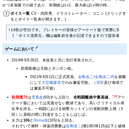
かつ未装備での値であり、初期値はLv1、最大値はLv99の時。
ボイス一覧
CV：内田秀、イラストレーター： コニシ (クリックす
るとボイス一覧表が開きます。)
↑10割が空白です。プレイヤーの皆様がアーケード版で実際に聞いた
　(「ボイス流用元」欄は編集担当者が記述できますので提供者の方
ゲームにおいて
2019年9月26日、未改装と共に先行実装された。
初期装備は主砲とポンポン砲。
2021年4月1日に正式実装。
金剛改二
/
金剛改二丙
を旗艦
にして
大型艦建造
でのみ邂逅可能。（
演習
及び海域で
は邂逅不可能）
*18
初期運70
は
雪風改
(60)すら上回り、
全戦闘艦娘中最高値
。
アー
ケード版においては見逃せない数値であり、高いクリティカル発
生率を誇る。一戦闘における砲撃カットインの発動回数上限（3
回）に昼戦の間に到達することもしばしば。
火力は
106
と
Roma改
(105)を上回る。
それでいて燃料・弾薬消費量は
金剛改二
(燃100/弾125)以下と破格