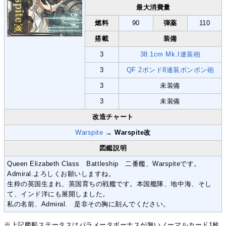
最大消費量
燃料
90
弾薬
110
搭載
装備
3
38.1cm Mk.I連装砲
3
QF 2ポンド8連装ポンポン砲
3
未装備
3
未装備
改造チャート
Warspite
→
Warspite改
図鑑説明
Queen Elizabeth Class Battleship 二番艦、Warspiteです。
Admiral.よろしくお願いしますね。
生粋の英国生まれ、英国育ちの戦艦です。本国艦隊、地中海、そし
て、インド洋にも展開しました。
私の名前、Admiral. 是非その胸に刻んでください。
※上記艦船ステータスはパラメータボーナスが無いノーマルカード1枚