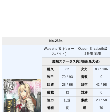
No.239b
Warspite 改 (ウォー
Queen Elizabeth級
スパイト)
2番艦 戦艦
艦船ステータス(初期値/最大値)
耐久
82
火力
83 / 106
装甲
79 / 93
雷装
0
回避
28 / 66
対空
42 / 98
搭載
12
対潜
0
速力
低速
索敵
20 / 58
射程
長
運
70