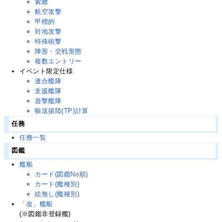
索敵
航空攻撃
甲標的
対地攻撃
特殊砲撃
陣形・交戦形態
複数エントリー
イベント限定仕様
連合艦隊
支援艦隊
遊撃艦隊
輸送揚陸(TP)計算
任務
任務一覧
図鑑
艦船
カード(図鑑No順)
カード(艦種別)
絵無し(艦種別)
「改」艦船
(※図鑑非登録艦)