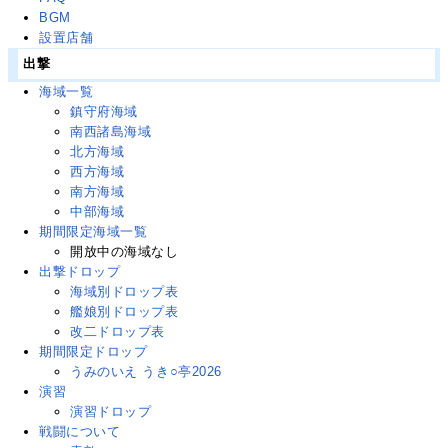
BGM
設置店舗
出撃
海域一覧
鎮守府海域
南西諸島海域
北方海域
西方海域
南方海域
中部海域
期間限定海域一覧
開放中の海域なし
出撃ドロップ
海域別ドロップ表
艦娘別ドロップ表
改二ドロップ表
期間限定ドロップ
うみのいえ うき○亭2026
演習
演習ドロップ
戦闘について