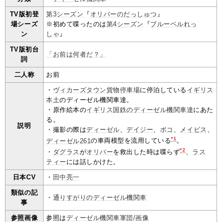
TV版初登
第3シーズン
『
オリバーのだっしゅつ
』
場シーズ
※初めて喋ったのは
第4シーズン
『
ブルーベルれっ
ン
しゃ
』
TV版初台
「お前は何者だ？」
詞
二人称
お前
・
ヴィカーズタウン貨物停車場
に停泊している
イギリス
本土
のディーゼル機関車達。
・原作絵本の
イギリス国鉄のディーゼル機関車達
にあた
る。
説明
・撮影の際は
ディーゼル
、
デイジー
、
ボコ
、
メイビス
、
*1
ディーゼル261
の車両模型を流用している
。
*2
・
ダグラス
が
オリバー
を救出した時は喋らず
、
ラス
ティー
には話しかけた。
日本CV
・
田中亮一
類似の記
・
通りすがりのディーゼル機関車
事
参照画像
参照は
ディーゼル機関車軍団/画像