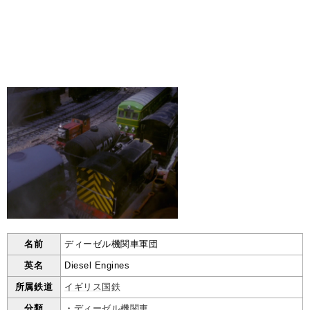
名前
ディーゼル機関車軍団
英名
Diesel Engines
所属鉄道
イギリス国鉄
分類
・
ディーゼル機関車