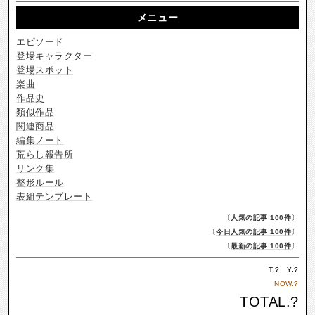
メニュー
エピソード
登場キャラクター
登場スポット
楽曲
作品史
類似作品
関連商品
編集ノート
荒らし報告所
リンク集
整形ルール
表組テンプレート
〔
人気の記事 100件
〕
〔
今日人気の記事 100件
〕
〔
最新の記事 100件
〕
T.
?
Y.
?
NOW.
?
TOTAL.
?