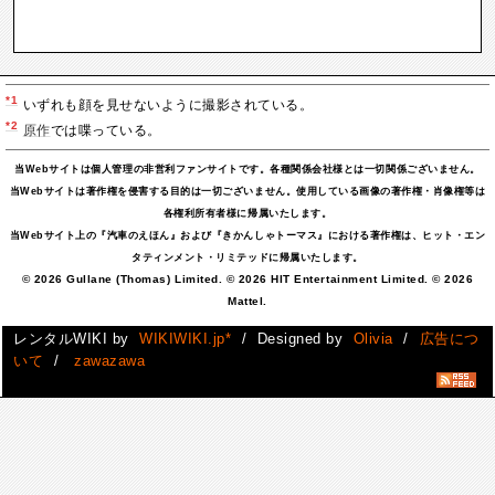
*1
いずれも顔を見せないように撮影されている。
*2
原作
では喋っている。
当Webサイトは個人管理の非営利ファンサイトです。各種関係会社様とは一切関係ございません。
当Webサイトは著作権を侵害する目的は一切ございません。使用している画像の著作権・肖像権等は
各権利所有者様に帰属いたします。
当Webサイト上の『汽車のえほん』および『きかんしゃトーマス』における著作権は、ヒット・エン
タティンメント・リミテッドに帰属いたします。
© 2026 Gullane (Thomas) Limited. © 2026 HIT Entertainment Limited. © 2026
Mattel.
レンタルWIKI by
WIKIWIKI.jp*
/ Designed by
Olivia
/
広告につ
いて
/
zawazawa