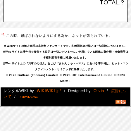
TOTAL.
?
*1
この時、飛ばされないようにする為か、ネットが張られている。
当Webサイトは個人管理の非営利ファンサイトです。各種関係会社様とは一切関係ございません。
当Webサイトは著作権を侵害する目的は一切ございません。使用している画像の著作権・肖像権等は
各権利所有者様に帰属いたします。
当Webサイト上の『汽車のえほん』および『きかんしゃトーマス』における著作権は、ヒット・エン
タティンメント・リミテッドに帰属いたします。
© 2026 Gullane (Thomas) Limited. © 2026 HIT Entertainment Limited. © 2026
Mattel.
レンタルWIKI by
WIKIWIKI.jp*
/ Designed by
Olivia
/
広告につ
いて
/
zawazawa