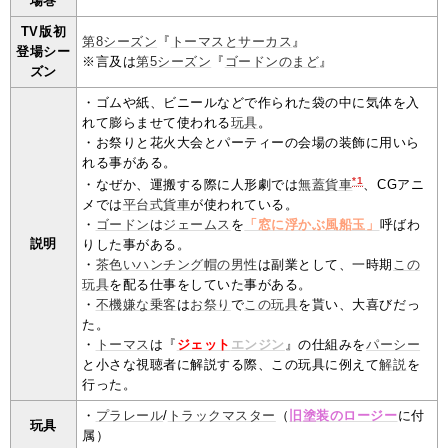
場巻
TV版初
第8シーズン
『
トーマスとサーカス
』
登場シー
※言及は
第5シーズン
『
ゴードンのまど
』
ズン
・ゴムや紙、ビニールなどで作られた袋の中に気体を入
れて膨らませて使われる
玩具
。
・お祭りと花火大会とパーティーの会場の装飾に用いら
れる事がある。
*1
・なぜか、運搬する際に人形劇では
無蓋貨車
、CGアニ
メでは
平台式貨車
が使われている。
・
ゴードン
は
ジェームス
を
「窓に浮かぶ風船玉」
呼ばわ
説明
りした事がある。
・
茶色いハンチング帽の男性
は副業として、一時期
この
玩具
を配る仕事をしていた事がある。
・
不機嫌な乗客
は
お祭り
で
この玩具
を貰い、大喜びだっ
た。
・
トーマス
は『
ジェット
エンジン
』の仕組みを
パーシー
と小さな視聴者に解説する際、この玩具に例えて
解説
を
行った。
・
プラレール
/
トラックマスター
（
旧塗装のロージー
に付
玩具
属）