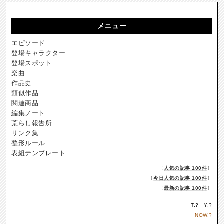
メニュー
エピソード
登場キャラクター
登場スポット
楽曲
作品史
類似作品
関連商品
編集ノート
荒らし報告所
リンク集
整形ルール
表組テンプレート
〔
人気の記事 100件
〕
〔
今日人気の記事 100件
〕
〔
最新の記事 100件
〕
T.
?
Y.
?
NOW.
?