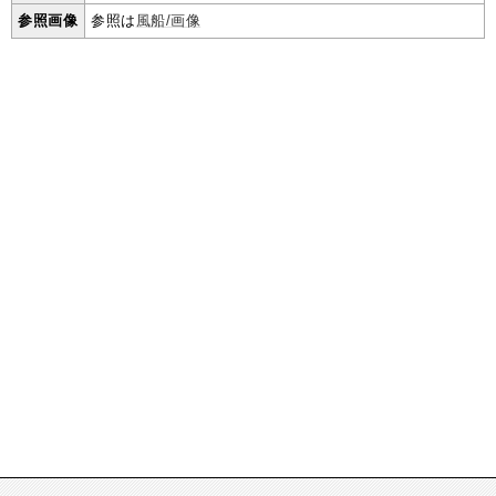
参照画像
参照は
風船/画像