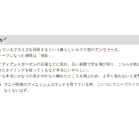
bS
ちている
プライズ
を回収するという嫌らしいカラス型の
アンヴァース
。
チーフになった感情は「強欲」。
イディアントガーデン
の広場などに現れ、広い範囲で空を飛び回り、こちらが他
せたタイミングを狙ってくるなど本当にいやらしい。
かも本当にかなりの高さやかなり離れたところを飛ぶため、上手く狙わないと攻
マニー
関連の
フィニッシュコマンド
を育てている時、こいつにマニープライ
なくないはず。