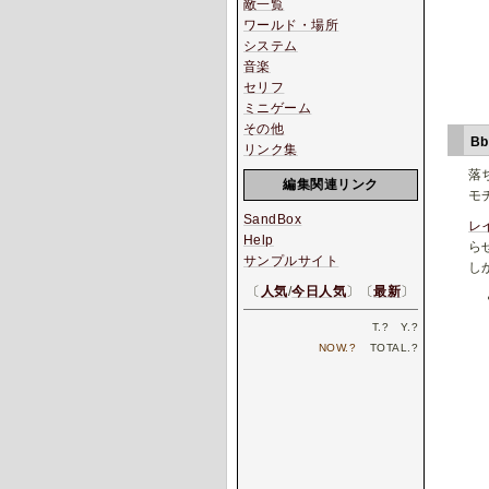
敵一覧
ワールド・場所
システム
音楽
セリフ
ミニゲーム
その他
B
リンク集
落
編集関連リンク
モ
SandBox
レ
Help
ら
サンプルサイト
し
〔
人気
/
今日人気
〕〔
最新
〕
T.
?
Y.
?
NOW.
?
TOTAL.
?