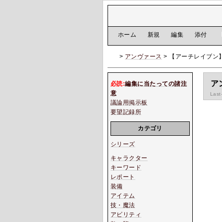
[
ホーム
|
新規
|
編集
|
添付
]
>
アンヴァース
> 【アーチレイブン
ア
必読:
編集に当たっての諸注
意
Last
議論用掲示板
要望記録所
カテゴリ
シリーズ
キャラクター
キーワード
レポート
装備
アイテム
技・魔法
アビリティ