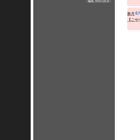
〔
編集:MenuBar
〕
新月
【ごや