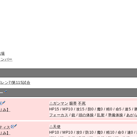
出場
メンバー
ポレン7/第115試合
バー
△
ガンマン
眼帯
不死
HP15 / MP10 / 攻15 / 防0 / 魔0 / 精0 / 命5 / 速5 
りみ】
フォーカス
/
銃
/
頭の体操
/
乱射
/
準備体操
/
あが
△
天使
ティス
HP10 / MP10 / 攻0 / 防10 / 魔0 / 精10 / 命0 / 速0
りみ】