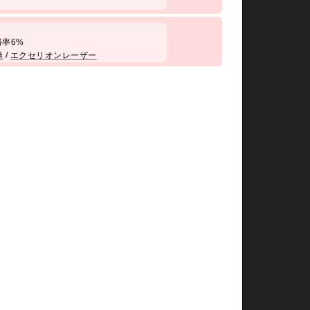
/ 勝率6%
操
/
エクセリオンレーザー