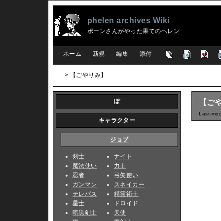
phelen archives Wiki
ポーンさんがやった果てのヘレン
[
ホーム
|
新規
|
編集
|
添付
]
> 【ごやりみ】
ぽ
【ご
Last-mod
キャラクター
ジョブ
剣士
ナイト
魔法使い
力士
忍者
弓矢使い
ガンマン
スネイカー
テレパス
精霊術士
星士
ドロイド
暗黒剣士
天使