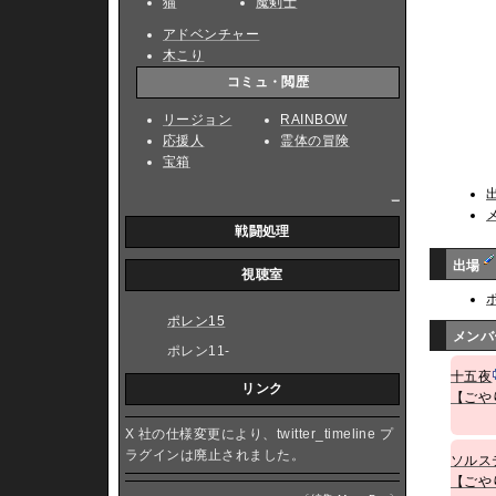
猫
魔剣士
アドベンチャー
木こり
コミュ・閲歴
リージョン
RAINBOW
応援人
霊体の冒険
宝箱
_
戦闘処理
出場
視聴室
ポレン15
メン
ポレン11-
十五夜
リンク
【ごや
X 社の仕様変更により、twitter_timeline プ
ラグインは廃止されました。
ソルス
【ごや