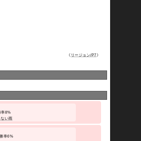
《
リージョン/P7
》
/ 勝率8%
らない雨
 / 勝率6%