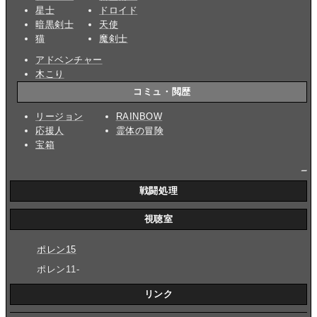
星士
ドロイド
暗黒剣士
天使
猫
魔剣士
アドベンチャー
木こり
コミュ・閲歴
リージョン
RAINBOW
応援人
霊体の冒険
宝箱
_
戦闘処理
視聴室
ポレン15
ポレン11-
リンク