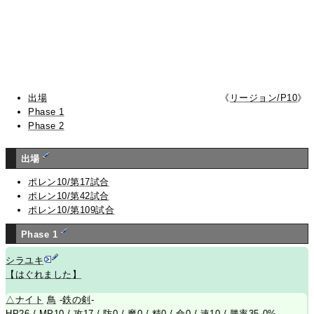
出場
《
リージョン/P10
》
Phase 1
Phase 2
出場
ポレン10/第17試合
ポレン10/第42試合
ポレン10/第109試合
Phase 1
シラユキ
【はぐれました】
△
ナイト
鳥
-
鉄の剣
-
HP26 / MP10 / 攻17 / 防0 / 魔0 / 精0 / 命0 / 速10 / 勝率35.0%