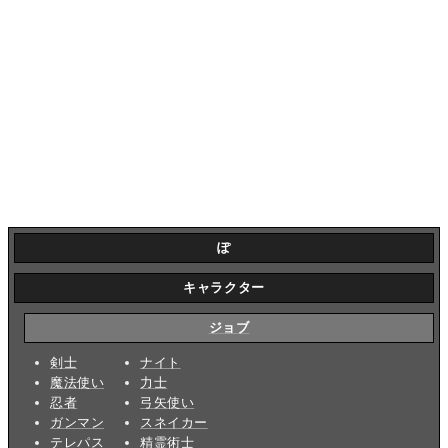
ぽ
キャラクター
ジョブ
剣士
ナイト
魔法使い
力士
忍者
弓矢使い
ガンマン
スネイカー
テレパス
精霊術士