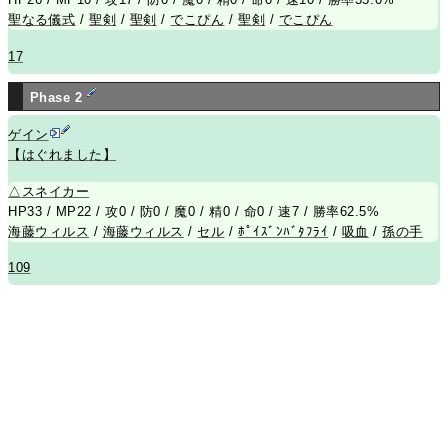
聖なる儀式
/
聖剣
/
聖剣
/
でこぴん
/
聖剣
/
でこぴん
17
Phase 2
ゲイン
【はぐれました】
△
スネイカー
HP33 / MP22 / 攻0 / 防0 / 魔0 / 精0 / 命0 / 速7 / 勝率62.5%
海藤ウィルス
/
海藤ウィルス
/
セル
/
ﾎﾟｲｽﾞﾝﾊﾞﾀﾌﾗｲ
/
吸血
/
孫の手
109