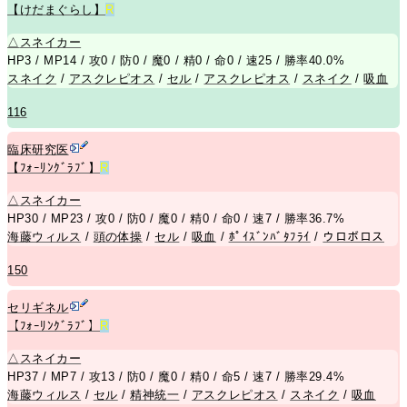
【けだまぐらし】
R
△
スネイカー
HP3 / MP14 / 攻0 / 防0 / 魔0 / 精0 / 命0 / 速25 / 勝率40.0%
スネイク
/
アスクレピオス
/
セル
/
アスクレピオス
/
スネイク
/
吸血
116
臨床研究医
【ﾌｫｰﾘﾝｸﾞﾗﾌﾞ】
R
△
スネイカー
HP30 / MP23 / 攻0 / 防0 / 魔0 / 精0 / 命0 / 速7 / 勝率36.7%
海藤ウィルス
/
頭の体操
/
セル
/
吸血
/
ﾎﾟｲｽﾞﾝﾊﾞﾀﾌﾗｲ
/
ウロボロス
150
セリギネル
【ﾌｫｰﾘﾝｸﾞﾗﾌﾞ】
R
△
スネイカー
HP37 / MP7 / 攻13 / 防0 / 魔0 / 精0 / 命5 / 速7 / 勝率29.4%
海藤ウィルス
/
セル
/
精神統一
/
アスクレピオス
/
スネイク
/
吸血