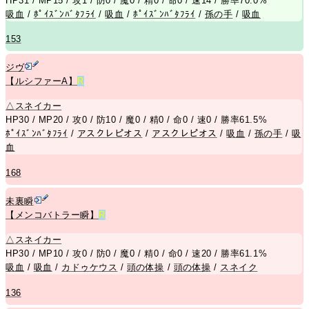
HP31 / MP15 / 攻1 / 防0 / 魔0 / 精0 / 命0 / 速14 / 勝率70.0%
吸血
/
ﾎﾟｲｽﾞﾝﾊﾞﾀﾌﾗｲ
/
吸血
/
ﾎﾟｲｽﾞﾝﾊﾞﾀﾌﾗｲ
/
孫の手
/
吸血
153
ジヴ
【ルシファーA】
R
△
スネイカー
HP30 / MP20 / 攻0 / 防10 / 魔0 / 精0 / 命0 / 速0 / 勝率61.5%
ﾎﾟｲｽﾞﾝﾊﾞﾀﾌﾗｲ
/
アスクレピオス
/
アスクレピオス
/
吸血
/
孫の手
/
吸
血
168
未裏瞬
【メンコバトラー瞬】
R
△
スネイカー
HP30 / MP10 / 攻0 / 防0 / 魔0 / 精0 / 命0 / 速20 / 勝率61.1%
吸血
/
吸血
/
カドゥケウス
/
頭の体操
/
頭の体操
/
スネイク
136