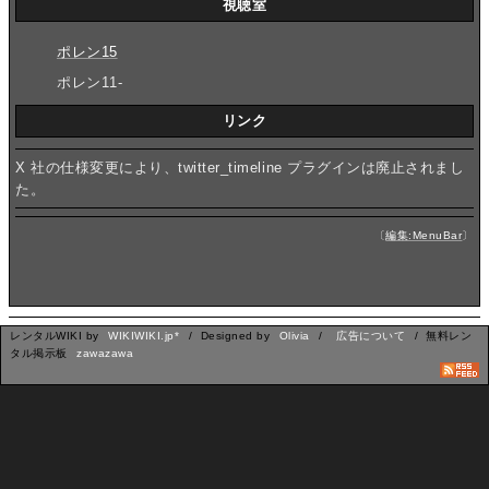
視聴室
ポレン15
ポレン11-
リンク
X 社の仕様変更により、twitter_timeline プラグインは廃止されまし
た。
〔
編集:MenuBar
〕
レンタルWIKI by
WIKIWIKI.jp*
/ Designed by
Olivia
/
広告について
/ 無料レン
タル掲示板
zawazawa