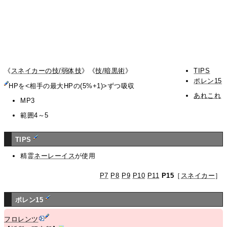
《
スネイカーの技/弱体技
》《
技/暗黒術
》
TIPS
ポレン15
HPを<相手の最大HPの(5%+1)>ずつ吸収
あれこれ
MP3
範囲4～5
TIPS
精霊
ネーレーイス
が使用
P7
P8
P9
P10
P11
P15
［
スネイカー
］
ポレン15
フロレンツ