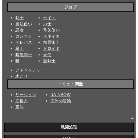
ジョブ
剣士
ナイト
魔法使い
力士
忍者
弓矢使い
ガンマン
スネイカー
テレパス
精霊術士
星士
ドロイド
暗黒剣士
天使
猫
魔剣士
アドベンチャー
木こり
コミュ・閲歴
リージョン
RAINBOW
応援人
霊体の冒険
宝箱
_
戦闘処理