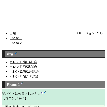
出場
《
リージョン/P11
》
Phase 1
Phase 2
出場
ポレン11/第14試合
ポレン11/第38試合
ポレン11/第154試合
ポレン11/第181試合
Phase 1
闇バイトに招集された丸太
【ゴニンジャイ】
△
忍者
草木
-
グーグーマント
-