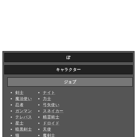
ぽ
キャラクター
ジョブ
剣士
ナイト
魔法使い
力士
忍者
弓矢使い
ガンマン
スネイカー
テレパス
精霊術士
星士
ドロイド
暗黒剣士
天使
猫
魔剣士