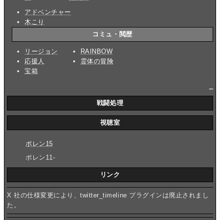
アドベンチャー
木こり
コミュ・閲歴
リージョン
RAINBOW
応援人
霊体の冒険
宝箱
_
戦闘処理
視聴室
ポレン15
ポレン11-
リンク
X 社の仕様変更により、twitter_timeline プラグインは廃止されまし
た。