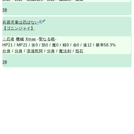
38
兵器児童は忍ばない
【ゴニンジャイ】
△
忍者
機械
Xmas
-
聖なる棍
-
HP21 / MP21 / 攻0 / 防0 / 魔0 / 精0 / 命0 / 速12 / 勝率58.3%
分身
/
分身
/
浪漫死阿
/
分身
/
魔法剣
/
投石
38