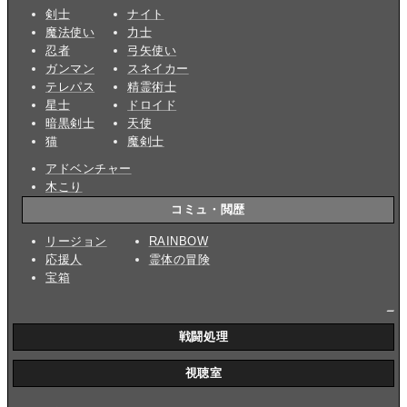
剣士
ナイト
魔法使い
力士
忍者
弓矢使い
ガンマン
スネイカー
テレパス
精霊術士
星士
ドロイド
暗黒剣士
天使
猫
魔剣士
アドベンチャー
木こり
コミュ・閲歴
リージョン
RAINBOW
応援人
霊体の冒険
宝箱
_
戦闘処理
視聴室