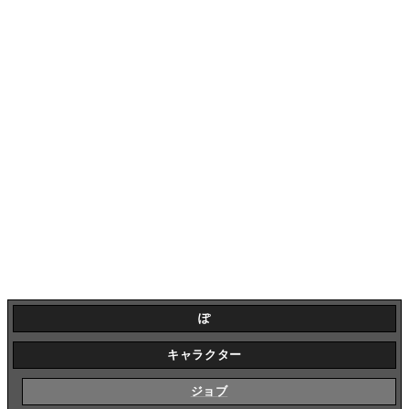
ぽ
キャラクター
ジョブ