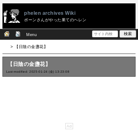
phelen archives Wiki
ポーンさんがやった果てのヘレン
Menu
> 【日陰の金盞花】
【日陰の金盞花】
Last-modified: 2025-01-24 (金) 13:23:08