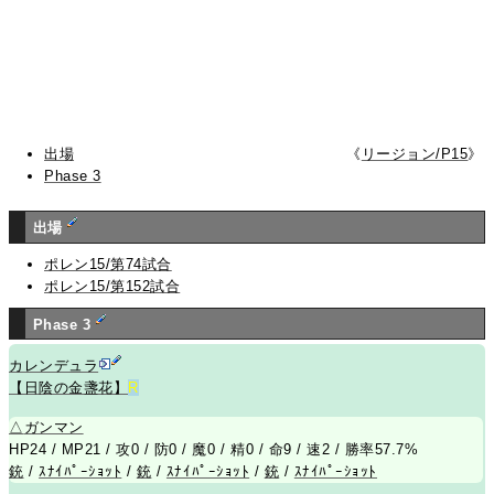
出場
《
リージョン/P15
》
Phase 3
出場
ポレン15/第74試合
ポレン15/第152試合
Phase 3
カレンデュラ
【日陰の金盞花】
R
△
ガンマン
HP24 / MP21 / 攻0 / 防0 / 魔0 / 精0 / 命9 / 速2 / 勝率57.7%
銃
/
ｽﾅｲﾊﾟｰｼｮｯﾄ
/
銃
/
ｽﾅｲﾊﾟｰｼｮｯﾄ
/
銃
/
ｽﾅｲﾊﾟｰｼｮｯﾄ