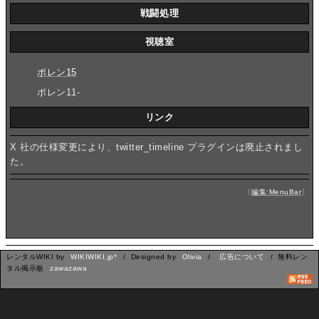
戦闘処理
視聴室
ポレン15
ポレン11-
リンク
X 社の仕様変更により、twitter_timeline プラグインは廃止されまし
た。
〔
編集:MenuBar
〕
レンタルWIKI by
WIKIWIKI.jp*
/ Designed by
Olivia
/
広告について
/ 無料レン
タル掲示板
zawazawa