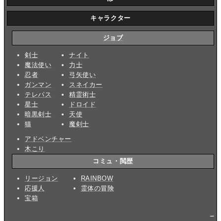
キャラクター
ジョブ
剣士
ナイト
魔法使い
力士
忍者
弓矢使い
ガンマン
スネイカー
テレパス
精霊術士
星士
ドロイド
暗黒剣士
天使
猫
魔剣士
アドベンチャー
木こり
コミュ・閲歴
リージョン
RAINBOW
応援人
霊体の冒険
宝箱
_