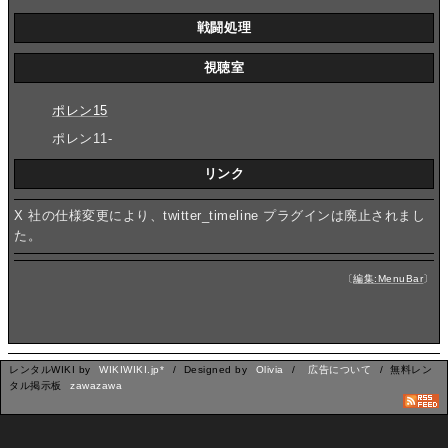
戦闘処理
視聴室
ポレン15
ポレン11-
リンク
X 社の仕様変更により、twitter_timeline プラグインは廃止されまし
た。
〔
編集:MenuBar
〕
レンタルWIKI by
WIKIWIKI.jp*
/ Designed by
Olivia
/
広告について
/ 無料レン
タル掲示板
zawazawa