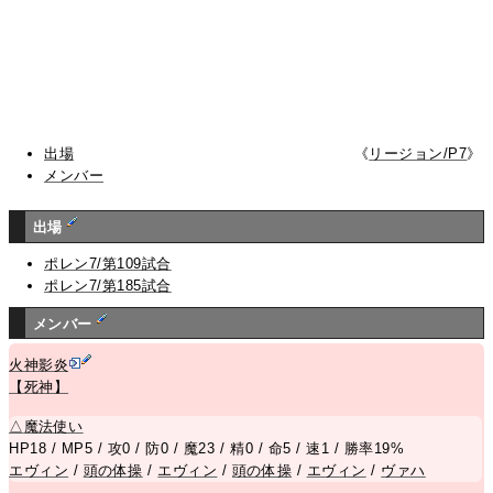
出場
《
リージョン/P7
》
メンバー
出場
ポレン7/第109試合
ポレン7/第185試合
メンバー
火神影炎
【死神】
△
魔法使い
HP18 / MP5 / 攻0 / 防0 / 魔23 / 精0 / 命5 / 速1 / 勝率19%
エヴィン
/
頭の体操
/
エヴィン
/
頭の体操
/
エヴィン
/
ヴァハ