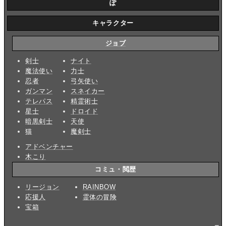
ぽ
キャラクター
ジョブ
剣士
ナイト
魔法使い
力士
忍者
弓矢使い
ガンマン
スネイカー
テレパス
精霊術士
星士
ドロイド
暗黒剣士
天使
猫
魔剣士
アドベンチャー
木こり
コミュ・閲歴
リージョン
RAINBOW
応援人
霊体の冒険
宝箱
_