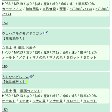
HP36 / MP19 / 攻0 / 防8 / 魔0 / 精0 / 命0 / 速1 / 勝率50.0%
ガーディアン
/
加速回路
/
自己修復
/
変形
/
ﾊｼﾞﾒﾛﾎﾞﾌﾗｯｼｭ
/
ﾊｼﾞﾒﾛﾎﾞ
ﾌﾗｯｼｭ
159
ウェハスモグモグドラゴン
【無法地帯Ａ】
△
星士
竜
眼鏡
お菓子
HP30 / MP13 / 攻0 / 防0 / 魔0 / 精12 / 命0 / 速5 / 勝率41.2%
オールト
/
メテオ
/
マナの泉
/
マナの泉
/
タロット
/
タロット
159
うらないどらごん
【無法地帯Ａ】
R
△
星士
竜
［
最弱のマント
］
HP30 / MP13 / 攻0 / 防0 / 魔0 / 精12 / 命0 / 速5 / 勝率40.0%
オールト
/
メテオ
/
マナの泉
/
マナの泉
/
タロット
/
タロット
159