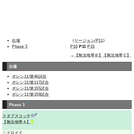
出場
《
リージョン/P11
》
Phase 3
P10
P11
P15
→
【無法地帯Ｂ】
【無法地帯Ｃ】
出場
ポレン11/第46試合
ポレン11/第117試合
ポレン11/第155試合
ポレン11/第159試合
Phase 3
スタブスコッチ
【無法地帯Ａ】
R
△
ドロイド