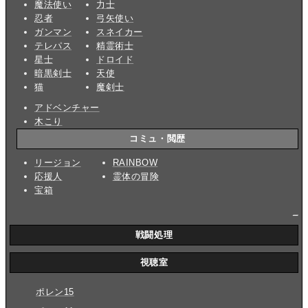
魔法使い
力士
忍者
弓矢使い
ガンマン
スネイカー
テレパス
精霊術士
星士
ドロイド
暗黒剣士
天使
猫
魔剣士
アドベンチャー
木こり
コミュ・閲歴
リージョン
RAINBOW
応援人
霊体の冒険
宝箱
_
戦闘処理
視聴室
ポレン15