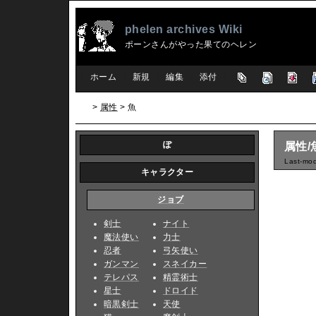
phelen archives Wiki
ポーンさんがやった果てのヘレン
[
ホーム
|
新規
|
編集
|
添付
]
>
属性
> 魚
ぽ
属性/
Last-mod
キャラクター
ジョブ
剣士
ナイト
魔法使い
力士
忍者
弓矢使い
ガンマン
スネイカー
テレパス
精霊術士
星士
ドロイド
暗黒剣士
天使