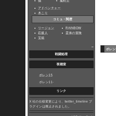
猫
魔剣士
アドベンチャー
木こり
コミュ・閲歴
リージョン
RAINBOW
応援人
霊体の冒険
宝箱
_
ポレン
戦闘処理
視聴室
ポレン15
ポレン11-
リンク
X 社の仕様変更により、twitter_timeline プ
ラグインは廃止されました。