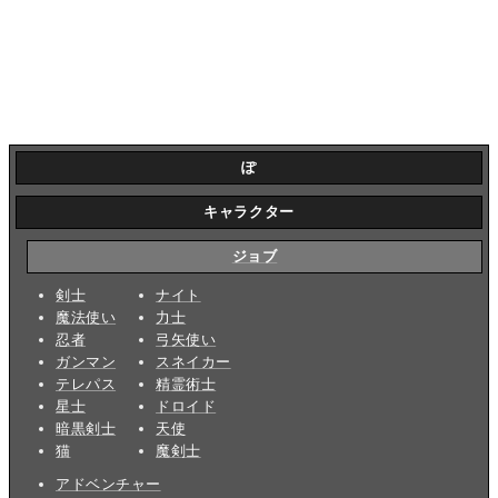
ぽ
キャラクター
ジョブ
剣士
ナイト
魔法使い
力士
忍者
弓矢使い
ガンマン
スネイカー
テレパス
精霊術士
星士
ドロイド
暗黒剣士
天使
猫
魔剣士
アドベンチャー