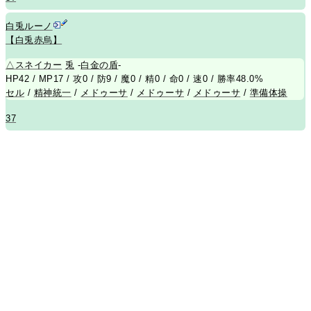
白兎ルーノ
【白兎赤烏】
△
スネイカー
兎
-
白金の盾
-
HP42 / MP17 / 攻0 / 防9 / 魔0 / 精0 / 命0 / 速0 / 勝率48.0%
セル
/
精神統一
/
メドゥーサ
/
メドゥーサ
/
メドゥーサ
/
準備体操
37