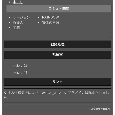
木こり
コミュ・閲歴
リージョン
RAINBOW
応援人
霊体の冒険
宝箱
_
戦闘処理
視聴室
ポレン15
ポレン11-
リンク
X 社の仕様変更により、twitter_timeline プラグインは廃止されまし
た。
〔
編集:MenuBar
〕