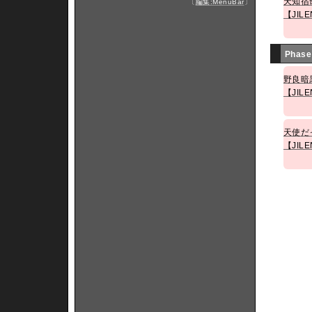
天知宿
〔
編集:MenuBar
〕
【JIL
Phase
野良暗
【JIL
天使だ
【JIL