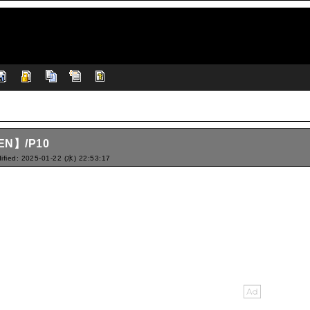
EN】/P10
ified: 2025-01-22 (水) 22:53:17