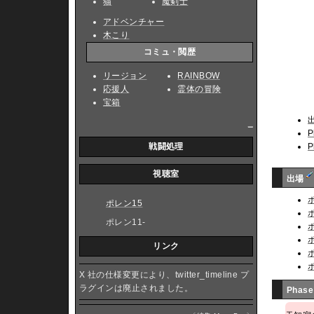
猫
魔剣士
アドベンチャー
木こり
コミュ・閲歴
リージョン
RAINBOW
応援人
霊体の冒険
宝箱
_
P
P
戦闘処理
視聴室
出場
ポレン15
ポレン11-
リンク
X 社の仕様変更により、twitter_timeline プ
ラグインは廃止されました。
Phase