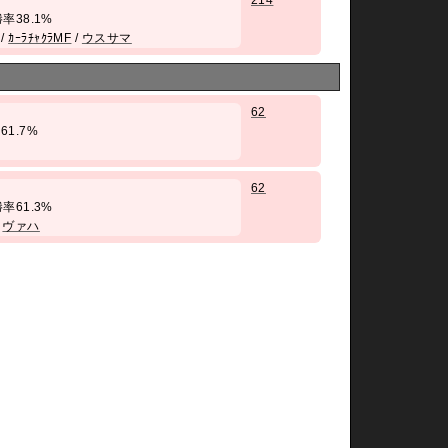
214
/ 勝率38.1%
/
ｶｰﾗﾁｬｸﾗMF
/
ウスサマ
62
率61.7%
62
/ 勝率61.3%
/
ヴァハ