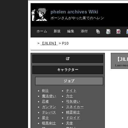
phelen archives Wiki
ポーンさんがやった果てのヘレン
[
ホーム
|
新規
|
編集
|
添付
]
>
【JILEN】
> P10
ぽ
【JIL
Last-mod
キャラクター
ジョブ
剣士
ナイト
魔法使い
力士
忍者
弓矢使い
ガンマン
スネイカー
テレパス
精霊術士
星士
ドロイド
暗黒剣士
天使