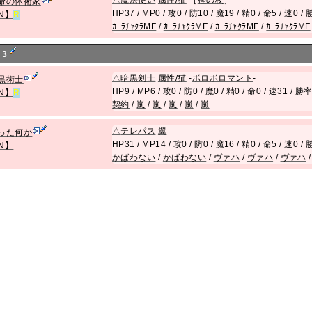
△
魔法使い
属性/猫
［
樫の杖
］
命の体術家
HP37 / MP0 / 攻0 / 防10 / 魔19 / 精0 / 命5 / 速0 
EN】
R
ｶｰﾗﾁｬｸﾗMF
/
ｶｰﾗﾁｬｸﾗMF
/
ｶｰﾗﾁｬｸﾗMF
/
ｶｰﾗﾁｬｸﾗMF
 3
△
暗黒剣士
属性/猫
-
ボロボロマント
-
黒術士
HP9 / MP6 / 攻0 / 防0 / 魔0 / 精0 / 命0 / 速31 / 勝
EN】
R
契約
/
嵐
/
嵐
/
嵐
/
嵐
/
嵐
△
テレパス
翼
った何か
HP31 / MP14 / 攻0 / 防0 / 魔16 / 精0 / 命5 / 速0 
EN】
かばわない
/
かばわない
/
ヴァハ
/
ヴァハ
/
ヴァハ