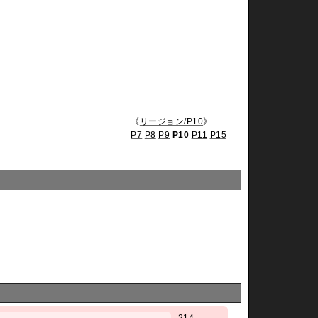
《
リージョン/P10
》
P7
P8
P9
P10
P11
P15