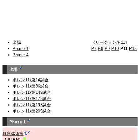
出場
《
リージョン/P11
》
Phase 1
P7
P8
P9
P10
P11
P15
Phase 4
出場
ポレン11/第14試合
ポレン11/第86試合
ポレン11/第149試合
ポレン11/第178試合
ポレン11/第193試合
ポレン11/第205試合
Phase 1
野良体術家
【JILEN】
R