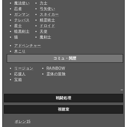
魔法使い
力士
忍者
弓矢使い
ガンマン
スネイカー
テレパス
精霊術士
星士
ドロイド
暗黒剣士
天使
猫
魔剣士
アドベンチャー
木こり
コミュ・閲歴
リージョン
RAINBOW
応援人
霊体の冒険
宝箱
_
戦闘処理
視聴室
ポレン15