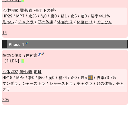
△
体術家
属性/猫
-
モナトの盾
-
HP29 / MP7 / 攻26 / 防0 / 魔0 / 精1 / 命5 / 速0 / 勝率44.1%
足払い
/
チャクラ
/
頭の体操
/
体当たり
/
体当たり
/
でこぴん
14
Phase 4
炬燵に住まう体術家
【JILEN】
R
△
体術家
属性/猫
炬燵
HP18 / MP5 / 攻0 / 防0 / 魔0 / 精24 / 命0 / 速5
+1
/ 勝率73.7%
マンダラ
/
シャーストラ
/
シャーストラ
/
チャクラ
/
頭の体操
/
チャ
クラ
205