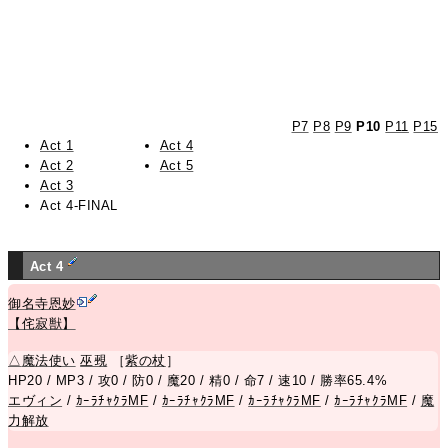
P7
P8
P9
P10
P11
P15
Act 1
Act 4
Act 2
Act 5
Act 3
Act 4-FINAL
Act 4
御名寺恩妙
【侘寂獣】
△
魔法使い
巫覡
［
紫の杖
］
HP20 / MP3 / 攻0 / 防0 / 魔20 / 精0 / 命7 / 速10 / 勝率65.4%
エヴィン
/
ｶｰﾗﾁｬｸﾗMF
/
ｶｰﾗﾁｬｸﾗMF
/
ｶｰﾗﾁｬｸﾗMF
/
ｶｰﾗﾁｬｸﾗMF
/
魔
力解放