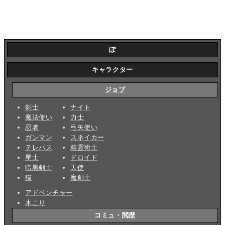
ぽ
キャラクター
ジョブ
剣士
ナイト
魔法使い
力士
忍者
弓矢使い
ガンマン
スネイカー
テレパス
精霊術士
星士
ドロイド
暗黒剣士
天使
猫
魔剣士
アドベンチャー
木こり
コミュ・閲歴