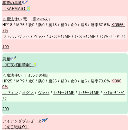
報讐の黒竜
【KARMAS】
R
△
魔法使い
竜
［
霊木の杖
］
HP18 / MP5 / 攻0 / 防0 / 魔18 / 精0 / 命9 / 速8 / 勝率67.6%
KD966.
7%
ヴァハ
/
ヴァハ
/
ヴァハ
/
ｶｰﾗﾁｬｸﾗMF
/
ｶｰﾗﾁｬｸﾗMF
/
ﾄｩｱﾊ･ﾃﾞ･ﾀﾞﾅﾝ
199
風船
【狂夜桜酣華劇】
R
△
魔法使い
［
ミルテの棍
］
HP25 / MP9 / 攻0 / 防0 / 魔25 / 精0 / 命0 / 速6 / 勝率70.6%
KD90
0%
エヴィン
/
オグマ
/
ヴァハ
/
ｶｰﾗﾁｬｸﾗMF
/
ｶｰﾗﾁｬｸﾗMF
/
ﾄｩｱﾊ･ﾃﾞ･ﾀﾞ
ﾅﾝ
200
アイアンダブルゼータ
【光芒戦線Ω】