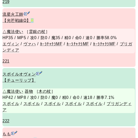
219
流星火工師
【光芒戦線Ω】
R
△
魔法使い
［
霊銀の杖
］
HP35 / MP5 / 攻0 / 防0 / 魔35 / 精0 / 命0 / 速0 / 勝率58.0%
エヴィン
/
ヴァハ
/
ｶｰﾗﾁｬｸﾗMF
/
ｶｰﾗﾁｬｸﾗMF
/
ｶｰﾗﾁｬｸﾗMF
/
ブリガ
ンディア
221
スポイルオヴォン
【チューリップ】
△
魔法使い
器物
［
木の杖
］
HP42 / MP8 / 攻0 / 防0 / 魔0 / 精0 / 命0 / 速18 / 勝率7.1%
スポイル
/
スポイル
/
スポイル
/
スポイル
/
スポイル
/
ブリガンディ
ア
222
もも