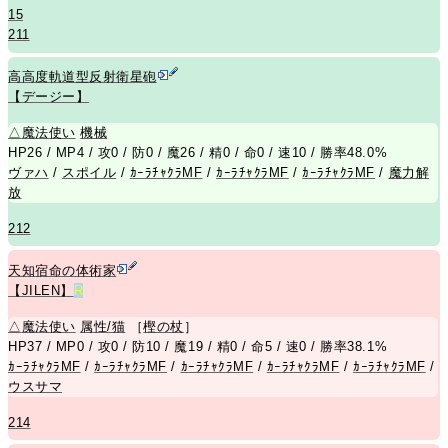
15
211
高高度軌道型反射衛星砲
【デージー】
△
魔法使い
機械
HP26 / MP4 / 攻0 / 防0 / 魔26 / 精0 / 命0 / 速10 / 勝率48.0%
ヴァハ
/
スポイル
/
ｶｰﾗﾁｬｸﾗMF
/
ｶｰﾗﾁｬｸﾗMF
/
ｶｰﾗﾁｬｸﾗMF
/
魔力解
放
212
天知宿命の体術家
【JILEN】
R
△
魔法使い
属性/猫
［
樫の杖
］
HP37 / MP0 / 攻0 / 防10 / 魔19 / 精0 / 命5 / 速0 / 勝率38.1%
ｶｰﾗﾁｬｸﾗMF
/
ｶｰﾗﾁｬｸﾗMF
/
ｶｰﾗﾁｬｸﾗMF
/
ｶｰﾗﾁｬｸﾗMF
/
ｶｰﾗﾁｬｸﾗMF
/
ウスサマ
214