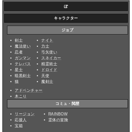
ぽ
キャラクター
ジョブ
剣士
ナイト
魔法使い
力士
忍者
弓矢使い
ガンマン
スネイカー
テレパス
精霊術士
星士
ドロイド
暗黒剣士
天使
猫
魔剣士
アドベンチャー
木こり
コミュ・閲歴
リージョン
RAINBOW
応援人
霊体の冒険
宝箱