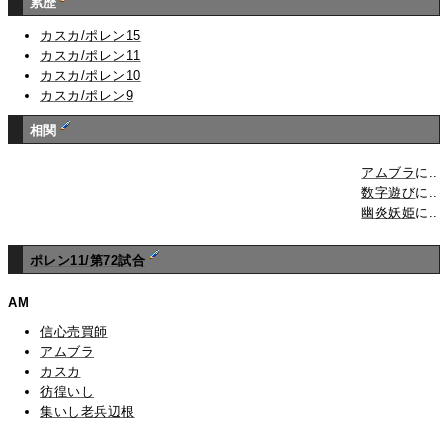
累歴
カスカ/ポレン15
カスカ/ポレン11
カスカ/ポレン10
カスカ/ポレン9
相関
アムブラ
に..
数字遊び
に..
幽炎妖姫
に..
ポレン11/第72試合
AM
信心売買師
アムブラ
カスカ
彷徨いし
集いし老兵辺根