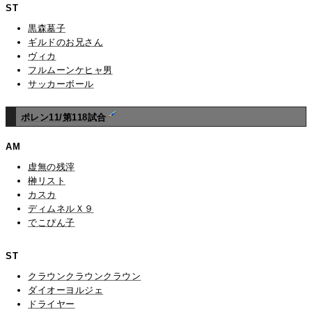
ST
黒森墓子
ギルドのお兄さん
ヴィカ
フルムーンケヒャ男
サッカーボール
ポレン11/第118試合
AM
虚無の残滓
榊リスト
カスカ
ディムネルＸ９
でこぴん子
ST
クラウンクラウンクラウン
ダイオーヨルジェ
ドライヤー