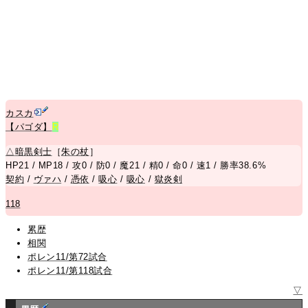
カスカ
【パゴダ】
R
△
暗黒剣士
［
朱の杖
］
HP21 / MP18 / 攻0 / 防0 / 魔21 / 精0 / 命0 / 速1 / 勝率38.6%
契約
/
ヴァハ
/
憑依
/
吸心
/
吸心
/
獄炎剣
118
累歴
相関
ポレン11/第72試合
ポレン11/第118試合
▽