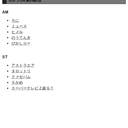
ポレン10/第16試合
AM
ろに
ミュース
ヒメル
のうてんき
ぴかしりー
ST
アストラエア
タロットリ
クァゼパム
５かめ
スーパーテレビＺ超ＧＴ