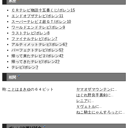
累歴
ＣＲテレビ物語十五番くじ/ポレン15
エンドオブザテレビ/ポレン11
スーパーテレビＺ超ＧＴ/ポレン10
ワールドエンドテレビ/ポレン9
ラストテレビ/ポレン8
ファイナルテレビ/ポレン7
アルティメットテレビ/ポレン6
?
パーフェクトテレビ/ポレン5
?
帰って来たテレビ２/ポレン4
?
帰ってきたテレビ/ポレン2
?
テレビ/ポレン
?
相関
鞄:
ことはまきゆ
の６４ビット
ヤマオザマウンテン
に..
はぐれ野良手裏剣
に..
レニア
に..
Ｖヴェトル
に..
ねこ騎士にゃんすろっと
に..