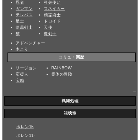
忍者
弓矢使い
ガンマン
スネイカー
テレパス
精霊術士
星士
ドロイド
暗黒剣士
天使
猫
魔剣士
アドベンチャー
木こり
コミュ・閲歴
リージョン
RAINBOW
応援人
霊体の冒険
宝箱
_
戦闘処理
視聴室
ポレン15
ポレン11-