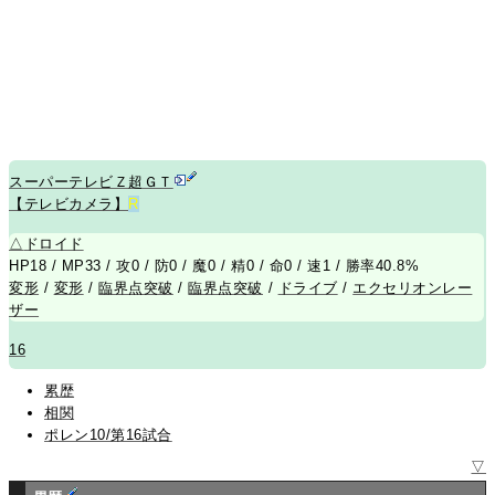
スーパーテレビＺ超ＧＴ
【テレビカメラ】
R
△
ドロイド
HP18 / MP33 / 攻0 / 防0 / 魔0 / 精0 / 命0 / 速1 / 勝率40.8%
変形
/
変形
/
臨界点突破
/
臨界点突破
/
ドライブ
/
エクセリオンレー
ザー
16
累歴
相関
ポレン10/第16試合
▽