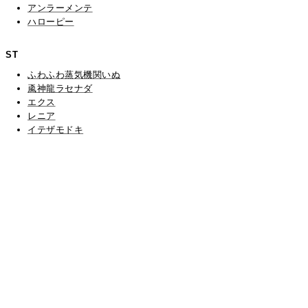
アンラーメンテ
ハローピー
ST
ふわふわ蒸気機関いぬ
颪神龍ラセナダ
エクス
レニア
イテザモドキ