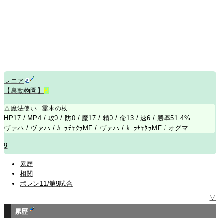
レニア
【裏動物園】
R
△
魔法使い
-
霊木の杖
-
HP17 / MP4 / 攻0 / 防0 / 魔17 / 精0 / 命13 / 速6 / 勝率51.4%
ヴァハ
/
ヴァハ
/
ｶｰﾗﾁｬｸﾗMF
/
ヴァハ
/
ｶｰﾗﾁｬｸﾗMF
/
オグマ
9
累歴
相関
ポレン11/第9試合
▽
累歴