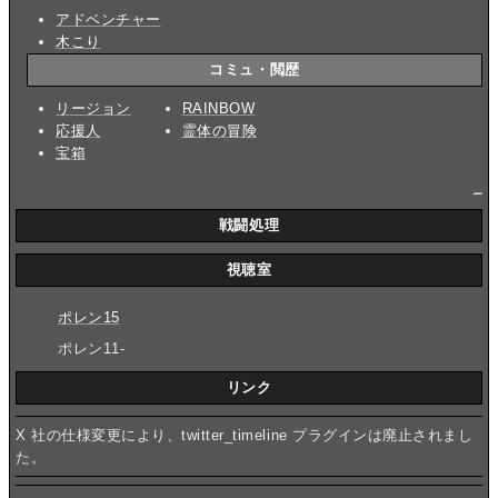
アドベンチャー
木こり
コミュ・閲歴
リージョン
RAINBOW
応援人
霊体の冒険
宝箱
_
戦闘処理
視聴室
ポレン15
ポレン11-
リンク
X 社の仕様変更により、twitter_timeline プラグインは廃止されまし
た。