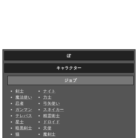
ぽ
キャラクター
ジョブ
剣士
ナイト
魔法使い
力士
忍者
弓矢使い
ガンマン
スネイカー
テレパス
精霊術士
星士
ドロイド
暗黒剣士
天使
猫
魔剣士