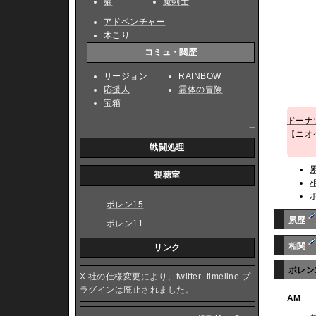
猫
魔剣士
アドベンチャー
木こり
コミュ・閲歴
リージョン
RAINBOW
応援人
霊体の冒険
宝箱
ドーナ
_
【ニオ
戦闘処理
視聴室
ポレン15
累歴
ポレン11-
相関
リンク
ポレン
X 社の仕様変更により、twitter_timeline プ
ラグインは廃止されました。
AM