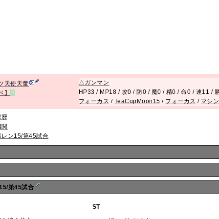
△
ガンマン
ツ天使天童
HP33 / MP18 / 攻0 / 防0 / 魔0 / 精0 / 命0 / 速11 
ベ】
R
フォーカス
/
TeaCupMoon15
/
フォーカス
/
マシ
累歴
相関
ポレン15/第45試合
15/第45試合
ST