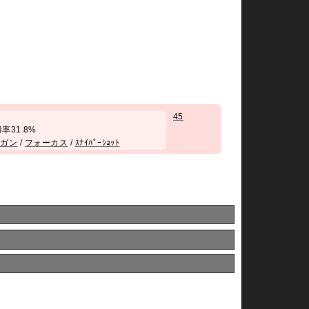
45
/ 勝率31.8%
ンガン
/
フォーカス
/
ｽﾅｲﾊﾟｰｼｮｯﾄ