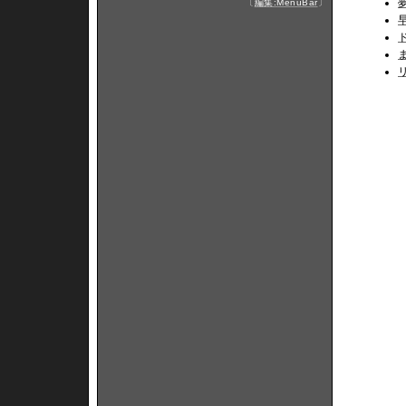
〔
編集:MenuBar
〕