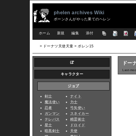
phelen archives Wiki
ポーンさんがやった果てのヘレン
[
ホーム
|
新規
|
編集
|
添付
]
> ドーナツ天使天童 > ポレン15
ぽ
ドーナ
Last-mod
キャラクター
ジョブ
剣士
ナイト
魔法使い
力士
忍者
弓矢使い
ガンマン
スネイカー
テレパス
精霊術士
星士
ドロイド
暗黒剣士
天使