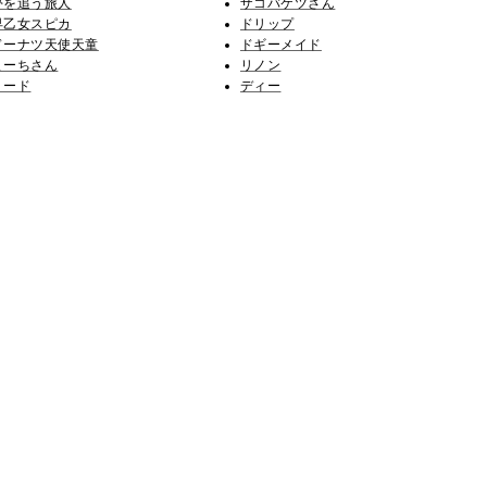
夢を追う旅人
ザコバケツさん
早乙女スピカ
ドリップ
ドーナツ天使天童
ドギーメイド
まーちさん
リノン
リード
ディー