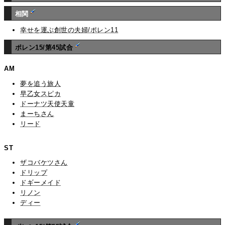
相関
幸せを運ぶ創世の夫婦/ポレン11
ポレン15/第45試合
AM
夢を追う旅人
早乙女スピカ
ドーナツ天使天童
まーちさん
リード
ST
ザコバケツさん
ドリップ
ドギーメイド
リノン
ディー