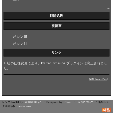
_
戦闘処理
視聴室
ポレン15
ポレン11-
リンク
X 社の仕様変更により、twitter_timeline プラグインは廃止されまし
た。
〔
編集:MenuBar
〕
レンタルWIKI by
WIKIWIKI.jp*
/ Designed by
Olivia
/
広告について
/ 無料レン
タル掲示板
zawazawa