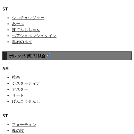
ST
シコチュウジャー
ゐール
ぽてんしちゃん
ヘアショルンシュタイン
黒石のルイ
ポレン15/第172試合
AM
椎奈
シスターティナ
アスター
リード
げんこうせんし
ST
フォーチュン
魂の杖