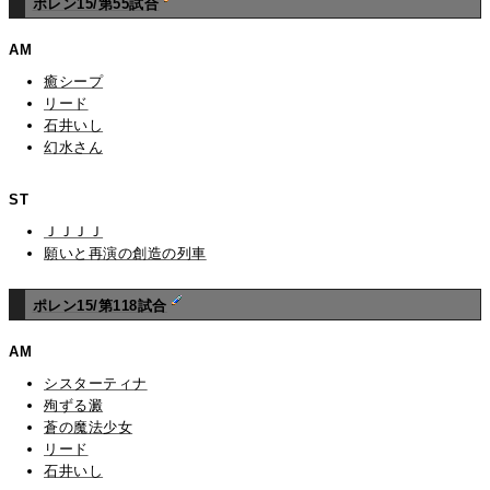
ポレン15/第55試合
AM
癒シープ
リード
石井いし
幻水さん
ST
ＪＪＪＪ
願いと再演の創造の列車
ポレン15/第118試合
AM
シスターティナ
殉ずる澱
蒼の魔法少女
リード
石井いし