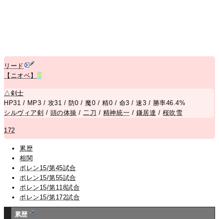
リード
【ニオベ】
R
△
剣士
HP31 / MP3 / 攻31 / 防0 / 魔0 / 精0 / 命3 / 速3 / 勝率46.4%
シルヴィア剣
/
頭の体操
/
二刀
/
精神統一
/
鎌居達
/
桜吹雪
172
累歴
相関
ポレン15/第45試合
ポレン15/第55試合
ポレン15/第118試合
ポレン15/第172試合
累歴