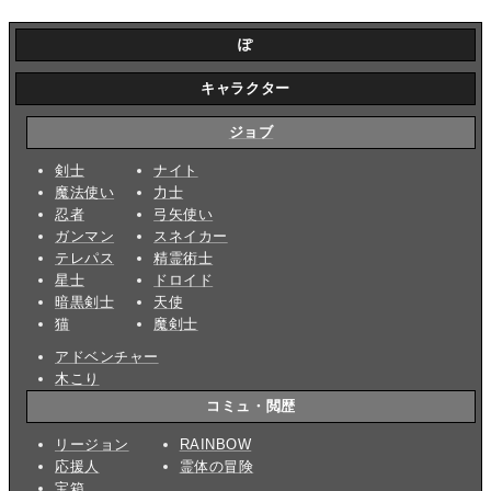
ぽ
キャラクター
ジョブ
剣士
ナイト
魔法使い
力士
忍者
弓矢使い
ガンマン
スネイカー
テレパス
精霊術士
星士
ドロイド
暗黒剣士
天使
猫
魔剣士
アドベンチャー
木こり
コミュ・閲歴
リージョン
RAINBOW
応援人
霊体の冒険
宝箱