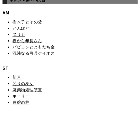
AM
樹木子とその父
どんぼど
ヌリカ
春から年長さん
パピヨンとともだち金
混沌なる弓兵ケイオス
ST
新月
咒りの巫女
廃棄物処理装置
ホーリー
豊穣の柱