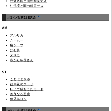
巳波氷雨と闇の精霊デス
杠流流と闇の精霊デス
ポレン9/第191試合
AM
アルリカ
ムームー
癒シープ
はむ男
ヌリカ
春から年長さん
ST
ことはまきゆ
彼岸花のクトリ
レイヴ猫おこたモード
善良なる悪魔
獄落鳥ロン
ポレン9/第195試合