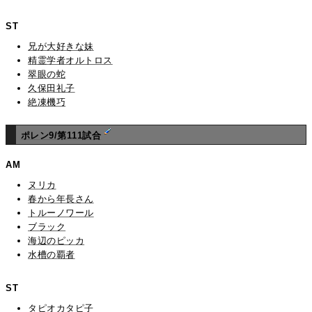
ST
兄が大好きな妹
精霊学者オルトロス
翠眼の蛇
久保田礼子
絶凍機巧
ポレン9/第111試合
AM
ヌリカ
春から年長さん
トルーノワール
ブラック
海辺のピッカ
水槽の覇者
ST
タピオカタピ子