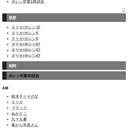
ポレン9/第195試合
▽
累歴
ヌリカ/ポレン10
ヌリカ/ポレン9
ヌリカ/ポレン8
ヌリカ/ポレン6
?
ヌリカ/ポレン5
?
ヌリカ/ポレン4
?
相関
ポレン9/第85試合
AM
樹木子とその父
ヌリカ
ブラック
ぬかどこ
九十九番
春から年長さん