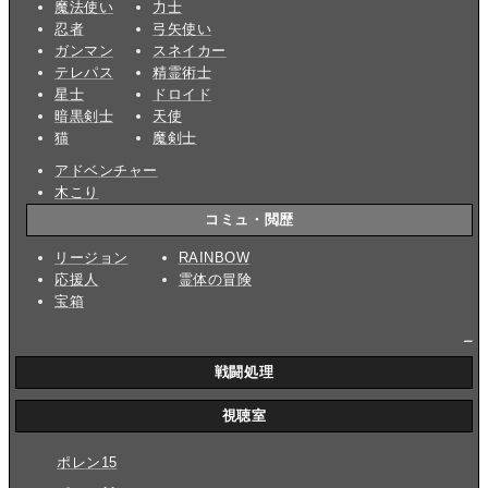
魔法使い
力士
忍者
弓矢使い
ガンマン
スネイカー
テレパス
精霊術士
星士
ドロイド
暗黒剣士
天使
猫
魔剣士
アドベンチャー
木こり
コミュ・閲歴
リージョン
RAINBOW
応援人
霊体の冒険
宝箱
_
戦闘処理
視聴室
ポレン15