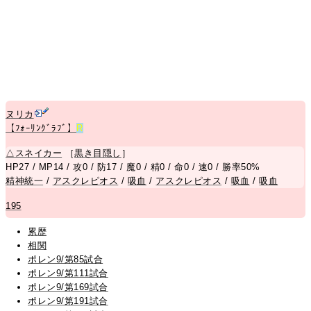
ヌリカ
【ﾌｫｰﾘﾝｸﾞﾗﾌﾞ】
R
△
スネイカー
［
黒き目隠し
］
HP27 / MP14 / 攻0 / 防17 / 魔0 / 精0 / 命0 / 速0 / 勝率50%
精神統一
/
アスクレピオス
/
吸血
/
アスクレピオス
/
吸血
/
吸血
195
累歴
相関
ポレン9/第85試合
ポレン9/第111試合
ポレン9/第169試合
ポレン9/第191試合