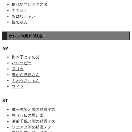
倒れやすいアクスタ
ナナシチ
おはなチャン
錨ちゃん
ポレン9/第169試合
AM
樹木子とその父
ハローピー
ヌリカ
春から年長さん
ふわうさちゃん
マイラ
ST
魔王志望と闇の精霊デス
在りし日の思い出
墓前千風と闇の精霊デス
ソニアと闇の精霊デス