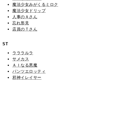
魔法少女みがくるミロク
魔法少女ドリップ
人事のＡさん
忘れ形見
店員のＴさん
ST
ラララルラ
サメカス
ＡＩなる悪魔
パンツエロッティ
邪神イレイサー