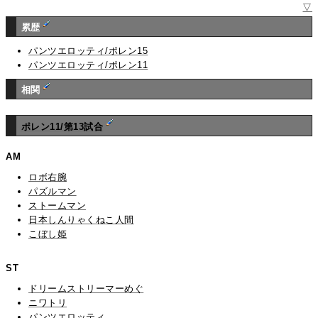
▽
累歴
パンツエロッティ/ポレン15
パンツエロッティ/ポレン11
相関
ポレン11/第13試合
AM
ロボ右腕
パズルマン
ストームマン
日本しんりゃくねこ人間
こぼし姫
ST
ドリームストリーマーめぐ
ニワトリ
パンツエロッティ