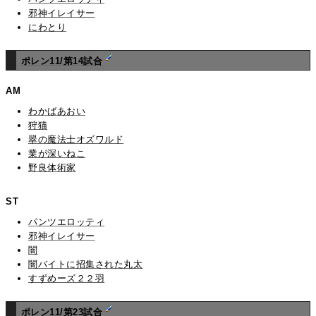
邪神イレイサー
にわとり
ポレン11/第14試合
AM
わかばあおい
狩猫
翠の魔法士オズワルド
業が深いねこ
野良体術家
ST
パンツエロッティ
邪神イレイサー
闇
闇バイトに招集された丸太
すずめーズ２２羽
ポレン11/第23試合