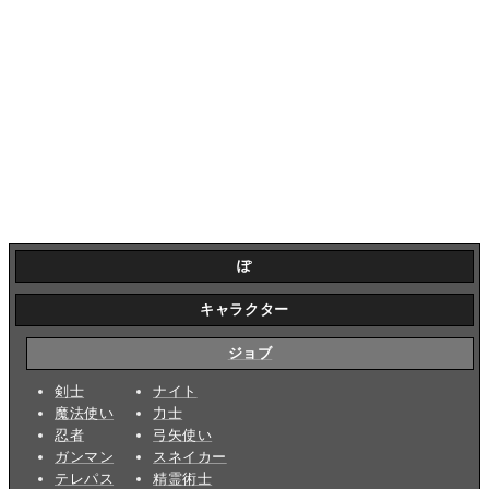
ぽ
キャラクター
ジョブ
剣士
ナイト
魔法使い
力士
忍者
弓矢使い
ガンマン
スネイカー
テレパス
精霊術士