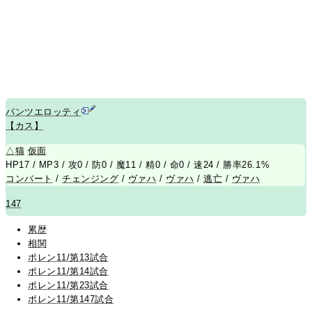
パンツエロッティ
【カス】
△
猫
仮面
HP17 / MP3 / 攻0 / 防0 / 魔11 / 精0 / 命0 / 速24 / 勝率26.1%
コンバート
/
チェンジング
/
ヴァハ
/
ヴァハ
/
逃亡
/
ヴァハ
147
累歴
相関
ポレン11/第13試合
ポレン11/第14試合
ポレン11/第23試合
ポレン11/第147試合