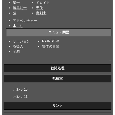
星士
ドロイド
暗黒剣士
天使
猫
魔剣士
アドベンチャー
木こり
コミュ・閲歴
リージョン
RAINBOW
応援人
霊体の冒険
宝箱
_
戦闘処理
視聴室
ポレン15
ポレン11-
リンク