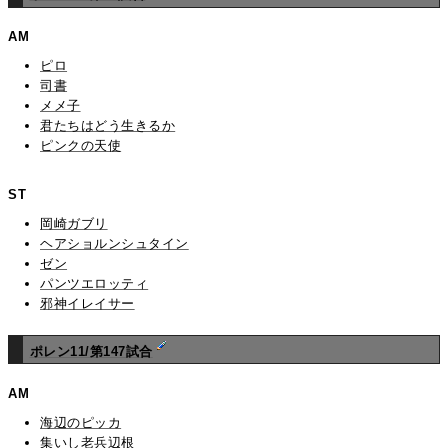
AM
ピロ
司書
メメ子
君たちはどう生きるか
ピンクの天使
ST
岡崎ガブリ
ヘアショルンシュタイン
ゼン
パンツエロッティ
邪神イレイサー
ポレン11/第147試合
AM
海辺のピッカ
集いし老兵辺根