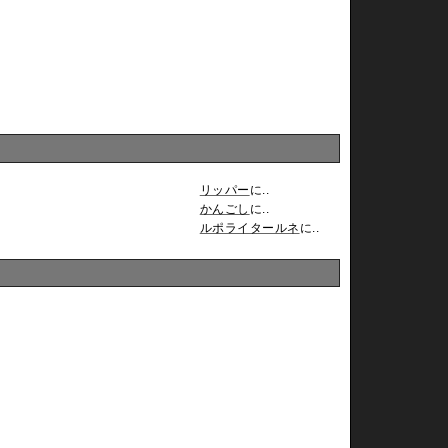
リッパー
に..
かんごし
に..
ルポライタールネ
に..