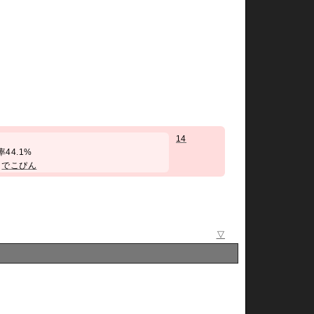
14
勝率44.1%
/
でこぴん
▽