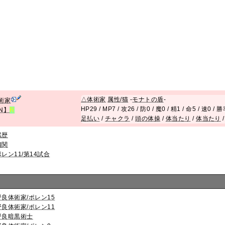
△
体術家
属性/猫
-
モナトの盾
-
術家
HP29 / MP7 / 攻26 / 防0 / 魔0 / 精1 / 命5 / 速0 / 
EN】
R
足払い
/
チャクラ
/
頭の体操
/
体当たり
/
体当たり
累歴
相関
ポレン11/第14試合
野良体術家/ポレン15
野良体術家/ポレン11
野良暗黒術士