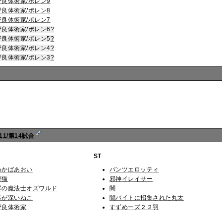
野良体術家/ポレン9
野良体術家/ポレン8
野良体術家/ポレン7
野良体術家/ポレン6
?
野良体術家/ポレン5
?
野良体術家/ポレン4
?
野良体術家/ポレン3
?
11/第14試合
ST
わかばあおい
パンツエロッティ
狩猫
邪神イレイサー
翠の魔法士オズワルド
闇
業が深いねこ
闇バイトに招集された丸太
野良体術家
すずめーズ２２羽