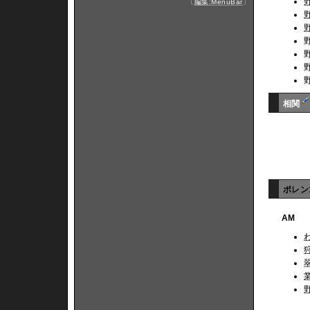
〔
編集:MenuBar
〕
相関
ポレン
AM