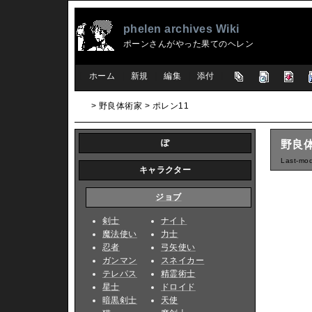
phelen archives Wiki
ポーンさんがやった果てのヘレン
[
ホーム
|
新規
|
編集
|
添付
]
> 野良体術家 > ポレン11
ぽ
野良体
Last-mod
キャラクター
ジョブ
剣士
ナイト
魔法使い
力士
忍者
弓矢使い
ガンマン
スネイカー
テレパス
精霊術士
星士
ドロイド
暗黒剣士
天使