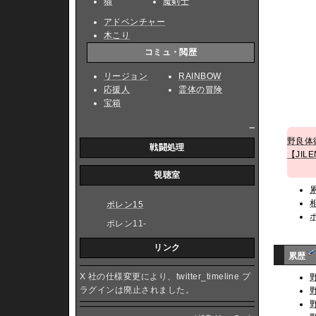
猫
魔剣士
アドベンチャー
木こり
コミュ・閲歴
リージョン
RAINBOW
応援人
霊体の冒険
宝箱
_
野良体
戦闘処理
【JIL
視聴室
ポレン15
ポレン11-
リンク
累歴
X 社の仕様変更により、twitter_timeline プ
ラグインは廃止されました。