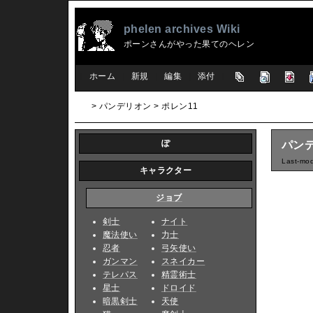
phelen archives Wiki
ポーンさんがやった果てのヘレン
[
ホーム
|
新規
|
編集
|
添付
]
> パンデリオン > ポレン11
ぽ
パンデ
Last-mod
キャラクター
ジョブ
剣士
ナイト
魔法使い
力士
忍者
弓矢使い
ガンマン
スネイカー
テレパス
精霊術士
星士
ドロイド
暗黒剣士
天使