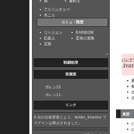
猫
魔剣士
アドベンチャー
木こり
コミュ・閲歴
リージョン
RAINBOW
応援人
霊体の冒険
宝箱
_
パンデ
戦闘処理
【Vぽ
視聴室
ポレン15
ポレン11-
リンク
累歴
X 社の仕様変更により、twitter_timeline プ
ラグインは廃止されました。