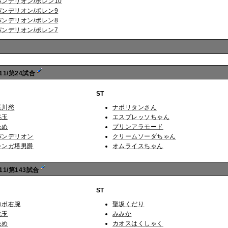
パンデリオン/ポレン10
パンデリオン/ポレン9
パンデリオン/ポレン8
パンデリオン/ポレン7
11/第24試合
ST
玉川愁
ナポリタンさん
毛玉
エスプレッソちゃん
ゑめ
プリンアラモード
パンデリオン
クリームソーダちゃん
レンガ塔男爵
オムライスちゃん
1/第143試合
ST
ロボ右腕
聖坂くだり
毛玉
みみか
ゑめ
カオスはくしゃく