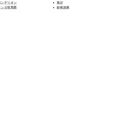
パンデリオン
珠沙
レンガ塔男爵
鈴鳴泡華