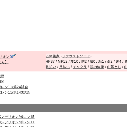
△
体術家
-
ファウストソード
-
リオン
HP37 / MP12 / 攻10 / 防2 / 魔0 / 精1 / 命2 / 速4 
れん】
足払い
/
足払い
/
チャクラ
/
頭の体操
/
山落とし
/
累歴
相関
ポレン11/第24試合
ポレン11/第143試合
パンデリオン/ポレン15
パンデリオン/ポレン11