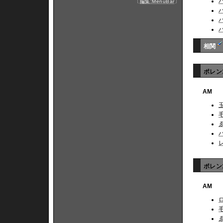
〔
編集:MenuBar
〕
相関
ポレン
AM
ポレン1
AM