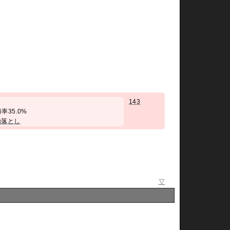
143
/ 勝率35.0%
山落とし
▽