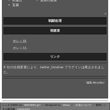
宝箱
_
戦闘処理
視聴室
ポレン15
ポレン11-
リンク
X 社の仕様変更により、twitter_timeline プラグインは廃止されまし
た。
〔
編集:MenuBar
〕
レンタルWIKI by
WIKIWIKI.jp*
/ Designed by
Olivia
/
広告について
/ 無料レン
タル掲示板
zawazawa