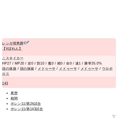
レンガ塔男爵
【Vぽれん】
△
スネイカー
HP27 / MP20 / 攻0 / 防10 / 魔0 / 精0 / 命0 / 速1 / 勝率35.0%
頭の体操
/
頭の体操
/
メドゥーサ
/
メドゥーサ
/
メドゥーサ
/
ウロボ
ロス
143
累歴
相関
ポレン11/第24試合
ポレン11/第143試合
▽