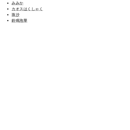
みみか
カオスはくしゃく
珠沙
鈴鳴泡華