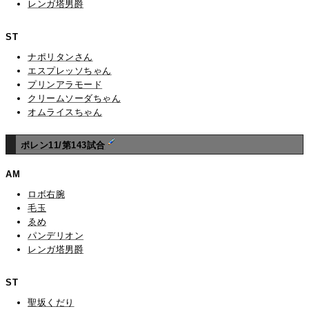
レンガ塔男爵
ST
ナポリタンさん
エスプレッソちゃん
プリンアラモード
クリームソーダちゃん
オムライスちゃん
ポレン11/第143試合
AM
ロボ右腕
毛玉
ゑめ
パンデリオン
レンガ塔男爵
ST
聖坂くだり