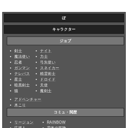
ぽ
キャラクター
ジョブ
剣士
ナイト
魔法使い
力士
忍者
弓矢使い
ガンマン
スネイカー
テレパス
精霊術士
星士
ドロイド
暗黒剣士
天使
猫
魔剣士
アドベンチャー
木こり
コミュ・閲歴
リージョン
RAINBOW
応援人
霊体の冒険