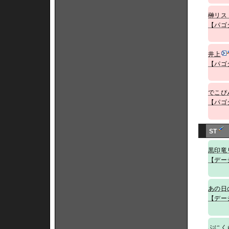
榊リス
【パゴ
井上
【パゴ
でこぴ
【パゴ
ST
黒印竜
【デー
あの日
【デー
ぷにく