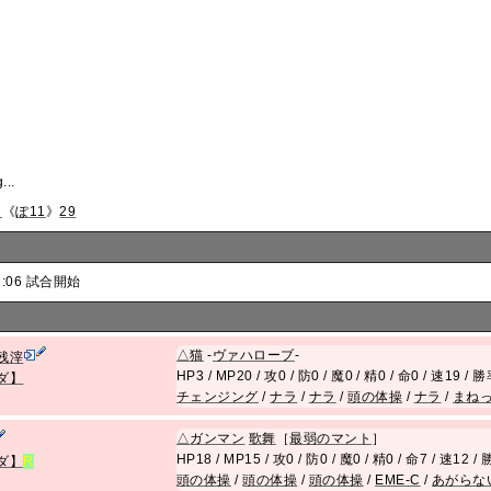
...
7
《
ぽ11
》
29
2:06 試合開始
△
猫
-
ヴァハローブ
-
残滓
HP3 / MP20 / 攻0 / 防0 / 魔0 / 精0 / 命0 / 速19 / 
ダ】
チェンジング
/
ナラ
/
ナラ
/
頭の体操
/
ナラ
/
まね
△
ガンマン
歌
舞
［
最弱のマント
］
HP18 / MP15 / 攻0 / 防0 / 魔0 / 精0 / 命7 / 速12 
ダ】
R
頭の体操
/
頭の体操
/
頭の体操
/
EME-C
/
あがらな