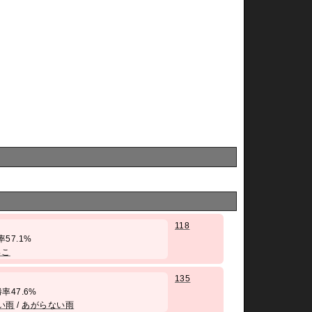
118
勝率57.1%
っこ
135
/ 勝率47.6%
い雨
/
あがらない雨