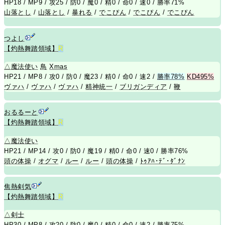
HP18 / MP9 / 攻25 / 防0 / 魔0 / 精0 / 命0 / 速0 / 勝率71%
山落とし
/
山落とし
/
暴れる
/
でこぴん
/
でこぴん
/
でこぴん
つよし
【灼熱舞踏領域】
R
△
魔法使い
鳥
Xmas
HP21 / MP8 / 攻0 / 防0 / 魔23 / 精0 / 命0 / 速2 /
勝率78%
KD495%
ヴァハ
/
ヴァハ
/
ヴァハ
/
精神統一
/
ブリガンディア
/
鞭
おるるーと
【灼熱舞踏領域】
R
△
魔法使い
HP21 / MP14 / 攻0 / 防0 / 魔19 / 精0 / 命0 / 速0 / 勝率76%
頭の体操
/
オグマ
/
ルー
/
ルー
/
頭の体操
/
ﾄｩｱﾊ･ﾃﾞ･ﾀﾞﾅﾝ
焦熱剣気
【灼熱舞踏領域】
R
△
剣士
HP30 / MP8 / 攻20 / 防0 / 魔0 / 精0 / 命0 / 速2 / 勝率75%