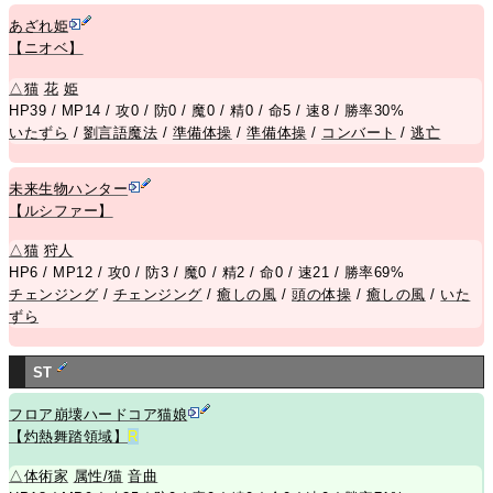
あざれ姫
【ニオベ】
△
猫
花
姫
HP39 / MP14 / 攻0 / 防0 / 魔0 / 精0 / 命5 / 速8 / 勝率30%
いたずら
/
劉言語魔法
/
準備体操
/
準備体操
/
コンバート
/
逃亡
未来生物ハンター
【ルシファー】
△
猫
狩人
HP6 / MP12 / 攻0 / 防3 / 魔0 / 精2 / 命0 / 速21 / 勝率69%
チェンジング
/
チェンジング
/
癒しの風
/
頭の体操
/
癒しの風
/
いた
ずら
ST
フロア崩壊ハードコア猫娘
【灼熱舞踏領域】
R
△
体術家
属性/猫
音曲