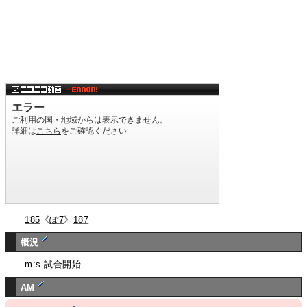
185
《
ぽ7
》
187
概況
m:s 試合開始
AM