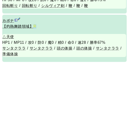
回転斬り
/
回転斬り
/
シルヴィア剣
/
鞭
/
鞭
/
鞭
カボナ
【灼熱舞踏領域】
R
△
天使
HP1 / MP11 / 攻0 / 防0 / 魔0 / 精0 / 命0 / 速28 / 勝率67%
サンタクララ
/
サンタクララ
/
頭の体操
/
頭の体操
/
サンタクララ
/
準備体操