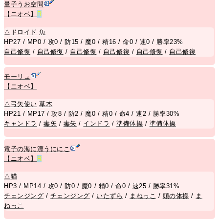
量子うお空間
【ニオベ】
R
△
ドロイド
魚
HP27 / MP0 / 攻0 / 防15 / 魔0 / 精16 / 命0 / 速0 / 勝率23%
自己修復
/
自己修復
/
自己修復
/
自己修復
/
自己修復
/
自己修復
モーリュ
【ニオベ】
△
弓矢使い
草木
HP21 / MP17 / 攻8 / 防2 / 魔0 / 精0 / 命4 / 速2 / 勝率30%
キャンドラ
/
毒矢
/
毒矢
/
インドラ
/
準備体操
/
準備体操
電子の海に漂うににこ
【ニオベ】
R
△
猫
HP3 / MP14 / 攻0 / 防0 / 魔0 / 精0 / 命0 / 速25 / 勝率31%
チェンジング
/
チェンジング
/
いたずら
/
まねっこ
/
頭の体操
/
ま
ねっこ