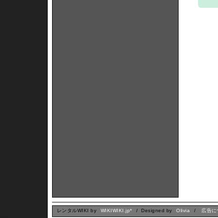
レンタルWIKI by
WIKIWIKI.jp*
/ Designed by
Olivia
/
広告に