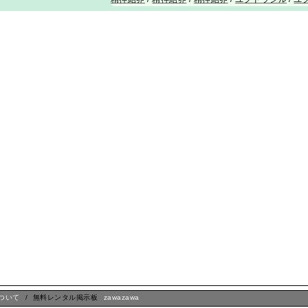
ついて
/ 無料レンタル掲示板
zawazawa