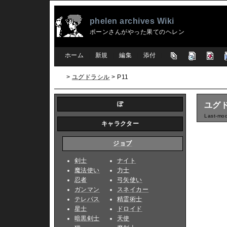
phelen archives Wiki
ポーンさんがやった果てのヘレン
[
ホーム
|
新規
|
編集
|
添付
]
>
ユグドラシル
> P11
ぽ
ユグド
Last-mod
キャラクター
ジョブ
剣士
ナイト
魔法使い
力士
忍者
弓矢使い
ガンマン
スネイカー
テレパス
精霊術士
星士
ドロイド
暗黒剣士
天使