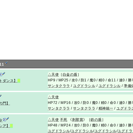
11
△
天使
［
白金の盾
］
HP9 / MP25 / 攻0 / 防1 / 魔0 / 精0 / 命11 / 速0 / 
トダンス】
R
サンタクララ
/
ユグドラシル
/
ユグドラシル
/
準備
△
天使
HP72 / MP16 / 攻0 / 防0 / 魔0 / 精0 / 命0 / 速0 / 
の門】
サンタクララ
/
サンタクララ
/
精神統一
/
ユグドラ
△
天使
不死
《
刹那賞
》［
鉄の盾
］
９
HP48 / MP24 / 攻0 / 防0 / 魔0 / 精0 / 命0 / 速0 / 
シア】
R
ユグドラシル
/
ユグドラシル
/
ユグドラシル
/
ユグドラ