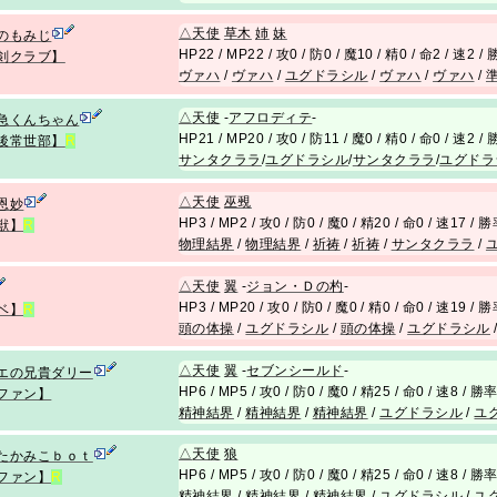
△
天使
草木
姉
妹
のもみじ
HP22 / MP22 / 攻0 / 防0 / 魔10 / 精0 / 命2 / 速2 
剣クラブ】
ヴァハ
/
ヴァハ
/
ユグドラシル
/
ヴァハ
/
ヴァハ
/
△
天使
-
アフロディテ
-
急くんちゃん
HP21 / MP20 / 攻0 / 防11 / 魔0 / 精0 / 命0 / 速2 
後常世部】
R
サンタクララ
/
ユグドラシル
/
サンタクララ
/
ユグドラ
△
天使
巫覡
恩妙
HP3 / MP2 / 攻0 / 防0 / 魔0 / 精20 / 命0 / 速17 / 
獣】
R
物理結界
/
物理結界
/
祈祷
/
祈祷
/
サンタクララ
/
△
天使
翼
-
ジョン・Ｄの杓
-
HP3 / MP20 / 攻0 / 防0 / 魔0 / 精0 / 命0 / 速19 / 
ベ】
R
頭の体操
/
ユグドラシル
/
頭の体操
/
ユグドラシル
△
天使
翼
-
セブンシールド
-
エの兄貴ダリー
HP6 / MP5 / 攻0 / 防0 / 魔0 / 精25 / 命0 / 速8 / 勝
ファン】
精神結界
/
精神結界
/
精神結界
/
ユグドラシル
/
ユ
△
天使
狼
たかみこｂｏｔ
HP6 / MP5 / 攻0 / 防0 / 魔0 / 精25 / 命0 / 速8 / 勝
ファン】
R
精神結界
/
精神結界
/
精神結界
/
ユグドラシル
/
ユ