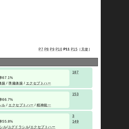
P7
P8
P9
P10
P11
P15
［
天使
］
187
勝率67.1%
体操
/
準備体操
/
エクセプトハー
153
勝率66.7%
シル
/
エクセプトハー
/
精神統一
3
勝率55.8%
149
シル
/
ユグドラシル
/
エクセプトハー