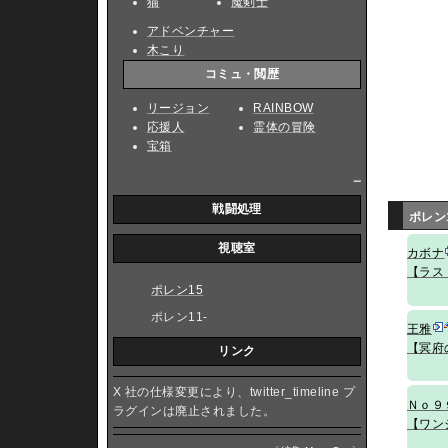
猫
魔剣士
アドベンチャー
木こり
コミュ・閲歴
リージョン
RAINBOW
応援人
霊体の冒険
宝箱
_
戦闘処理
ポレン
視聴室
カボナ
【ラス
ポレン15
ポレン11-
王雅
【冥府
リンク
X 社の仕様変更により、twitter_timeline プ
Ｎｏ９
ラグインは廃止されました。
【ワン