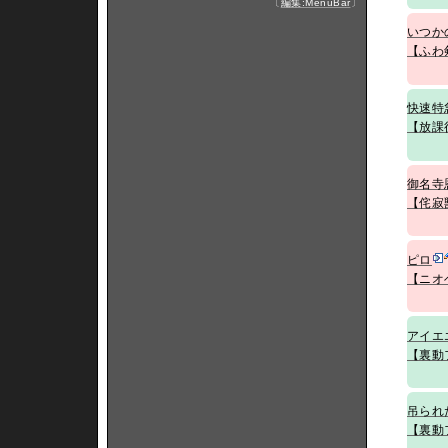
〔
編集:MenuBar
〕
いつか
【ふわ
快速特
【放課
御名寺
【侘寂
ピロ
【ニオ
アイエ
【裏動
吊られ
【裏動