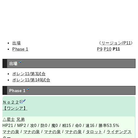
出場
《
リージョン/P11
》
Phase 1
P9
P10
P11
出場
ポレン11/第3試合
ポレン11/第149試合
Phase 1
Ｎｏ２２
【ワンシア】
△
星士
兄
弟
HP21 / MP2 / 攻0 / 防0 / 魔0 / 精15 / 命0 / 速16 / 勝率53.5%
マナの泉
/
マナの泉
/
マナの泉
/
マナの泉
/
タロット
/
ライヂングス
ター