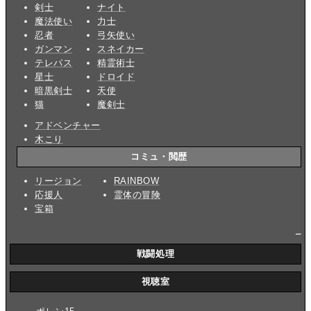
剣士
ナイト
魔法使い
力士
忍者
弓矢使い
ガンマン
スネイカー
テレパス
精霊術士
星士
ドロイド
暗黒剣士
天使
猫
魔剣士
アドベンチャー
木こり
コミュ・閲歴
リージョン
RAINBOW
応援人
霊体の冒険
宝箱
_
戦闘処理
視聴室