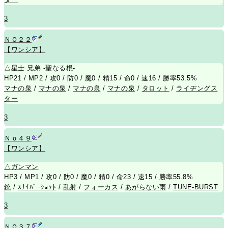
3
ＮＯ２２
【ワンシア】
△
星士
兄
弟
-
聖なる棍
-
HP21 / MP2 / 攻0 / 防0 / 魔0 / 精15 / 命0 / 速16 / 勝率53.5%
マナの泉
/
マナの泉
/
マナの泉
/
マナの泉
/
タロット
/
ライヂングス
ター
3
Ｎｏ４９
【ワンシア】
△
ガンマン
HP3 / MP1 / 攻0 / 防0 / 魔0 / 精0 / 命23 / 速15 / 勝率55.8%
銃
/
ｽﾅｲﾊﾟｰｼｮｯﾄ
/
乱射
/
フォーカス
/
あがらない雨
/
TUNE-BURST
3
ＮＯ３７