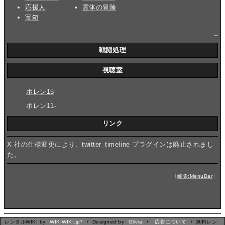
応援人
霊体の冒険
宝箱
_
戦闘処理
視聴室
ポレン15
ポレン11-
リンク
X 社の仕様変更により、twitter_timeline プラグインは廃止されまし
た。
〔
編集:MenuBar
〕
レンタルWIKI by
WIKIWIKI.jp*
/ Designed by
Olivia
/
広告について
/ 無料レン