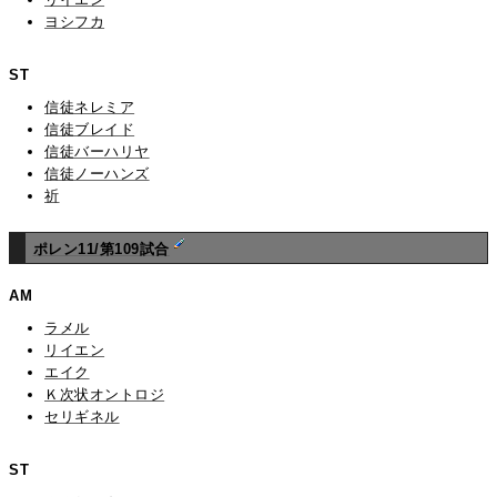
ヨシフカ
ST
信徒ネレミア
信徒ブレイド
信徒バーハリヤ
信徒ノーハンズ
祈
ポレン11/第109試合
AM
ラメル
リイエン
エイク
Ｋ次状オントロジ
セリギネル
ST