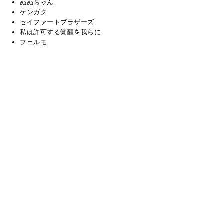
ぬぬちゃん
ケンガク
セイファートブラザーズ
私は許可する覚醒を我らに
フェルモ