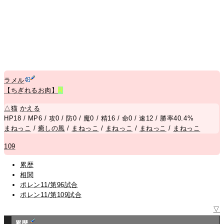
ラメル
【ちぎれるお肉】
R
△
猫
かえる
HP18 / MP6 / 攻0 / 防0 / 魔0 / 精16 / 命0 / 速12 / 勝率40.4%
まねっこ
/
癒しの風
/
まねっこ
/
まねっこ
/
まねっこ
/
まねっこ
109
累歴
相関
ポレン11/第96試合
ポレン11/第109試合
▽
累歴