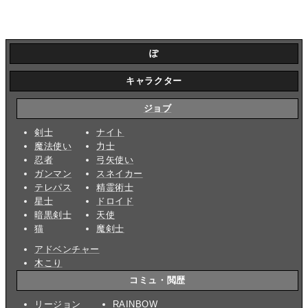
ぽ
キャラクター
ジョブ
剣士
ナイト
魔法使い
力士
忍者
弓矢使い
ガンマン
スネイカー
テレパス
精霊術士
星士
ドロイド
暗黒剣士
天使
猫
魔剣士
アドベンチャー
木こり
コミュ・閲歴
リージョン
RAINBOW