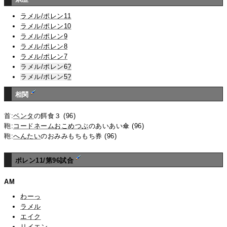
ラメル/ポレン11
ラメル/ポレン10
ラメル/ポレン9
ラメル/ポレン8
ラメル/ポレン7
ラメル/ポレン6
?
ラメル/ポレン5
?
相関
首:
ベンタ
の餌食３ (96)
鞄:
コードネームおこめつぶ
のあいあい傘 (96)
鞄:
へんたい
のおみみもちもち券 (96)
ポレン11/第96試合
AM
わーっ
ラメル
エイク
リイエン