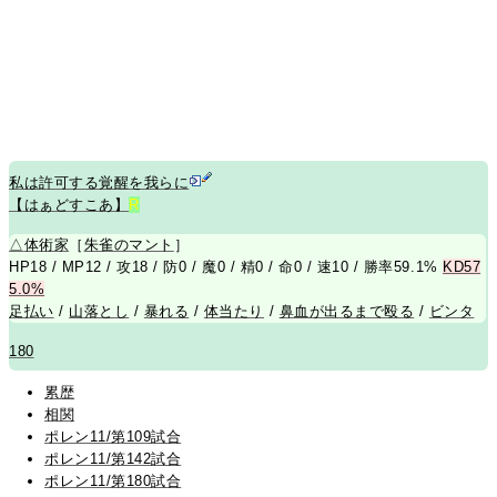
私は許可する覚醒を我らに
【はぁどすこあ】
R
△
体術家
［
朱雀のマント
］
HP18 / MP12 / 攻18 / 防0 / 魔0 / 精0 / 命0 / 速10 / 勝率59.1%
KD57
5.0%
足払い
/
山落とし
/
暴れる
/
体当たり
/
鼻血が出るまで殴る
/
ビンタ
180
累歴
相関
ポレン11/第109試合
ポレン11/第142試合
ポレン11/第180試合