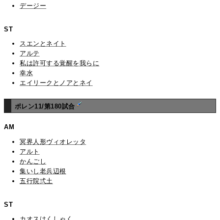
デージー
ST
スエンとネイト
アルテ
私は許可する覚醒を我らに
幸水
エイリークとノアとネイ
ポレン11/第180試合
AM
冥界人形ヴィオレッタ
アルト
かんごし
集いし老兵辺根
五行院弍土
ST
カオスはくしゃく