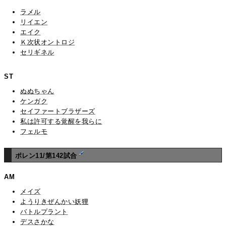
ラメル
リイエン
エイク
Ｋ次状オントロジ
セリギネル
ST
ぬぬちゃん
ケンガク
セイファートブラザーズ
私は許可する覚醒を我らに
フェルモ
ポレン11/第142試合
AM
メイズ
ようりきぜんかい妖狸
バトルプラント
デスさかな