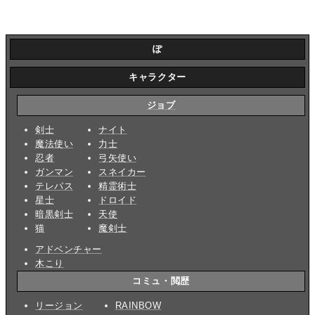
ぽ
キャラクター
ジョブ
剣士
ナイト
魔法使い
力士
忍者
弓矢使い
ガンマン
スネイカー
テレパス
精霊術士
星士
ドロイド
暗黒剣士
天使
猫
魔剣士
アドベンチャー
木こり
コミュ・閲歴
リージョン
RAINBOW