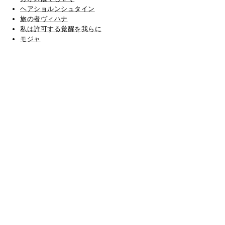
ヘアショルンシュタイン
旅の者ヴィハナ
私は許可する覚醒を我らに
モジャ