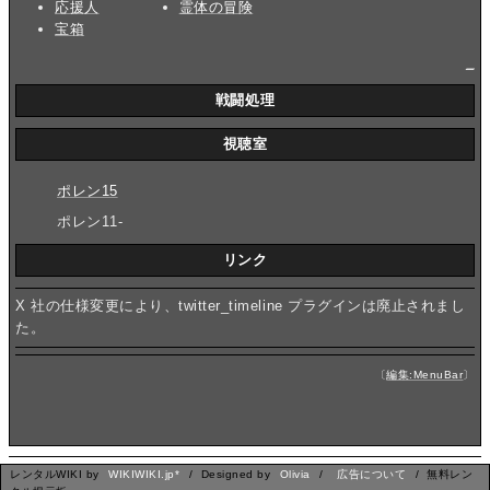
応援人
霊体の冒険
宝箱
_
戦闘処理
視聴室
ポレン15
ポレン11-
リンク
X 社の仕様変更により、twitter_timeline プラグインは廃止されまし
た。
〔
編集:MenuBar
〕
レンタルWIKI by
WIKIWIKI.jp*
/ Designed by
Olivia
/
広告について
/ 無料レン