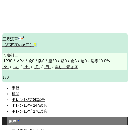
三月流華
【紅石夜の旅団】
R
△
魔剣士
HP30 / MP4 / 攻0 / 防0 / 魔30 / 精0 / 命6 / 速0 / 勝率10.0%
-火-
/
-火-
/
-土-
/
-月-
/
-日-
/
美しく青き舞
170
累歴
相関
ポレン15/第89試合
ポレン15/第144試合
ポレン15/第170試合
累歴