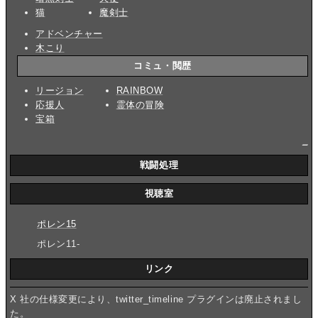
猫
魔剣士
アドベンチャー
木こり
コミュ・閲歴
リージョン
RAINBOW
応援人
霊体の冒険
宝箱
_
戦闘処理
視聴室
ポレン15
ポレン11-
リンク
X 社の仕様変更により、twitter_timeline プラグインは廃止されまし
た。