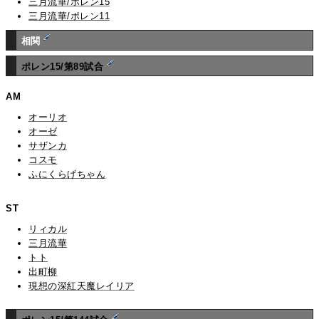
三月流華/ポレン15
三月流華/ポレン11
相関
ポレン15/第89試合
AM
オーリオ
オーゼ
サザンカ
コスモ
ふにくらげちゃん
ST
リィカル
三月流華
トト
出町柳
現想の深紅天魔レイリア