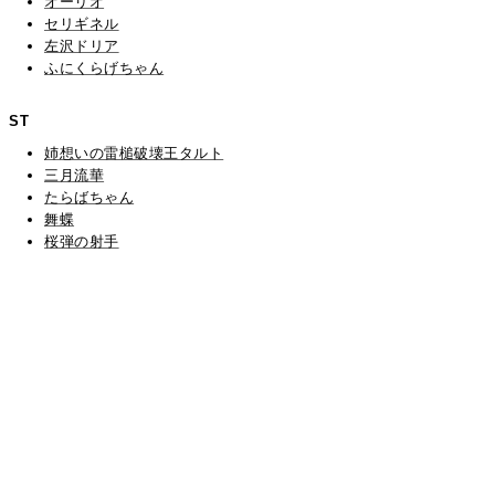
オーリオ
セリギネル
左沢ドリア
ふにくらげちゃん
ST
姉想いの雷槌破壊王タルト
三月流華
たらばちゃん
舞蝶
桜弾の射手