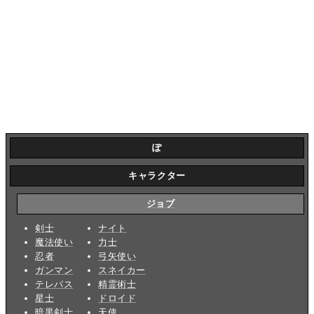
ぽ
キャラクター
ジョブ
剣士
ナイト
魔法使い
力士
忍者
弓矢使い
ガンマン
スネイカー
テレパス
精霊術士
星士
ドロイド
暗黒剣士
天使