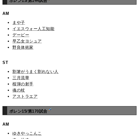
ポレン15/第144試合
AM
まや子
イエスウォー人工知能
デービー
早乙女ヨシュア
野良体術家
ST
割箸がうまく割れない人
三月流華
桜弾の射手
魂の杖
アストラエア
ポレン15/第170試合
AM
ゆきやっこんこ