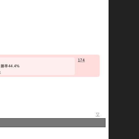
174
 勝率44.4%
操
▽