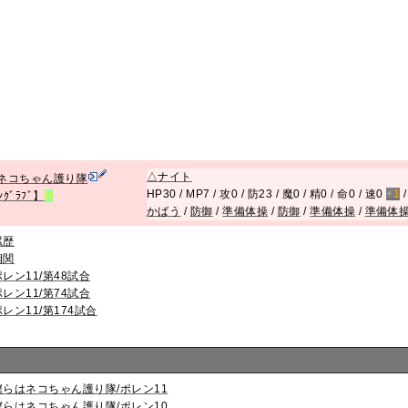
△
ナイト
ネコちゃん護り隊
HP30 / MP7 / 攻0 / 防23 / 魔0 / 精0 / 命0 / 速0
+1
/
ﾝｸﾞﾗﾌﾞ】
R
かばう
/
防御
/
準備体操
/
防御
/
準備体操
/
準備体
累歴
相関
ポレン11/第48試合
ポレン11/第74試合
ポレン11/第174試合
僕らはネコちゃん護り隊/ポレン11
僕らはネコちゃん護り隊/ポレン10