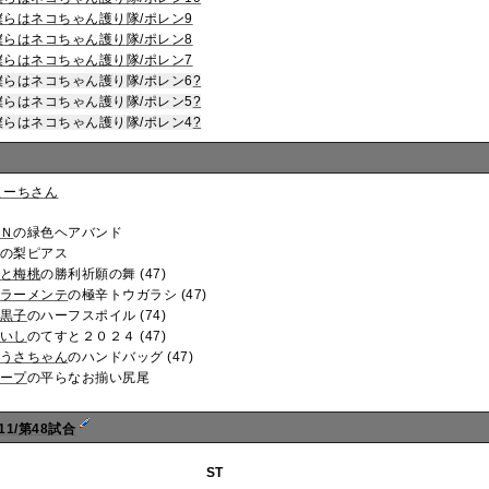
僕らはネコちゃん護り隊/ポレン9
僕らはネコちゃん護り隊/ポレン8
僕らはネコちゃん護り隊/ポレン7
僕らはネコちゃん護り隊/ポレン6
?
僕らはネコちゃん護り隊/ポレン5
?
僕らはネコちゃん護り隊/ポレン4
?
まーちさん
Ｎ
の緑色ヘアバンド
の梨ピアス
と梅桃
の勝利祈願の舞 (47)
ラーメンテ
の極辛トウガラシ (47)
黒子
のハーフスポイル (74)
いし
のてすと２０２４ (47)
うさちゃん
のハンドバッグ (47)
ープ
の平らなお揃い尻尾
11/第48試合
ST