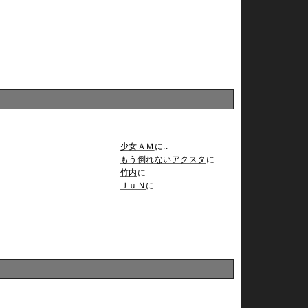
少女ＡＭ
に..
もう倒れないアクスタ
に..
竹内
に..
ＪｕＮ
に..