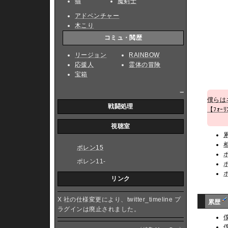
猫
魔剣士
アドベンチャー
木こり
コミュ・閲歴
リージョン
RAINBOW
応援人
霊体の冒険
宝箱
_
僕らは
戦闘処理
【ﾌｫｰﾘ
視聴室
ポレン15
ポレン11-
リンク
X 社の仕様変更により、twitter_timeline プ
累歴
ラグインは廃止されました。