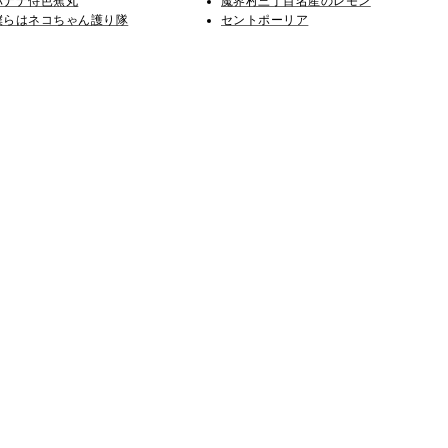
バナナ侍芭蕉丸
魔界村三丁目名産のレモン
僕らはネコちゃん護り隊
セントポーリア