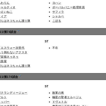
ふわりん
ヨハン
シャルティオ
ボーパルバニー処理班員
いえいねこ
サフィラ
ノイア
シャルペ
僕らはネコちゃん護り隊
こぼる
11/第74試合
ST
イエスウォー次世代
不在
もう倒れないアクスタ
宇宙猫ネゥネゥ
仮面屋
僕らはネコちゃん護り隊
1/第174試合
ST
ガクランディージェー
敗軍の将
アルト
極星の聖者エルージェ
リッパー
Ｖヴェトル