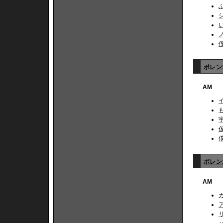
ポレン
AM
ポレン1
AM