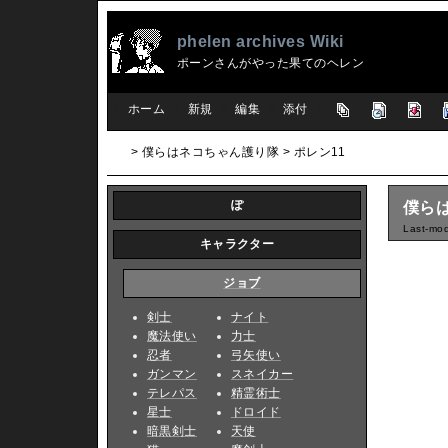
phelen archives Wiki
ポーンさんがやった果てのヘレン
[
ホーム
|
新規
|
編集
|
添付
]
> 僕らはネコちゃん護り隊 > ポレン11
ぽ
僕らは
Last-mod
キャラクター
ジョブ
剣士
ナイト
魔法使い
力士
忍者
弓矢使い
ガンマン
スネイカー
テレパス
精霊術士
星士
ドロイド
暗黒剣士
天使