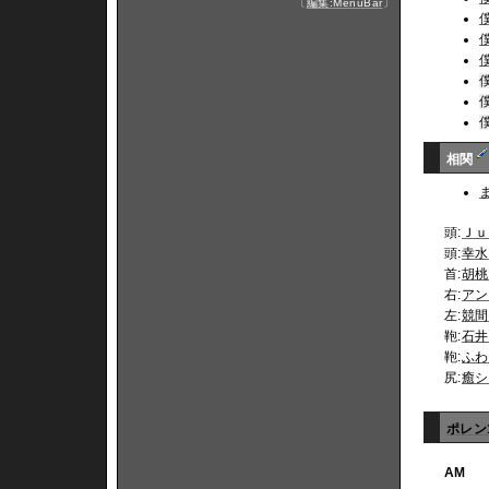
〔
編集:MenuBar
〕
相関
頭:
Ｊｕ
頭:
幸水
首:
胡桃
右:
アン
左:
競間
鞄:
石井
鞄:
ふわ
尻:
癒シ
ポレン
AM