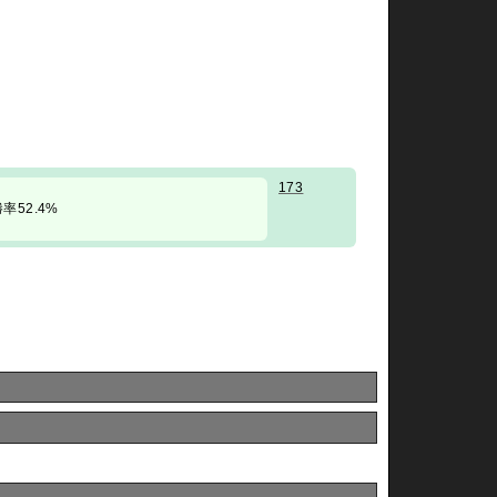
173
/ 勝率52.4%