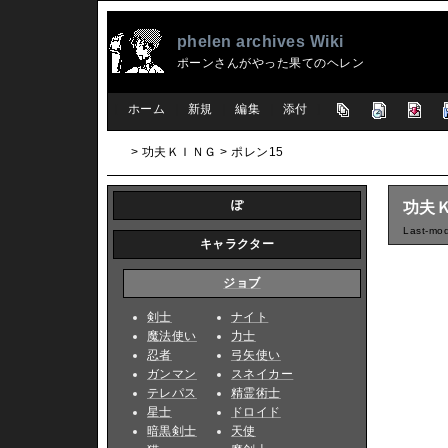
phelen archives Wiki
ポーンさんがやった果てのヘレン
[
ホーム
|
新規
|
編集
|
添付
]
> 功夫ＫＩＮＧ > ポレン15
ぽ
功夫Ｋ
Last-mod
キャラクター
ジョブ
剣士
ナイト
魔法使い
力士
忍者
弓矢使い
ガンマン
スネイカー
テレパス
精霊術士
星士
ドロイド
暗黒剣士
天使