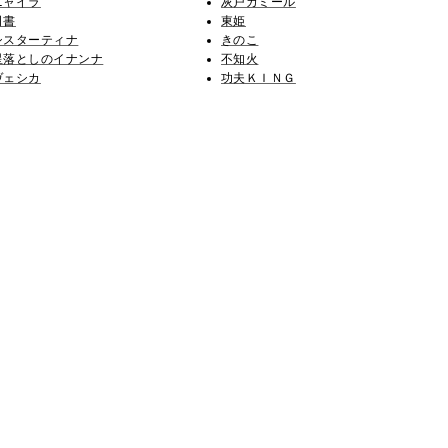
ニャイラ
灰戸カミール
司書
東姫
シスターティナ
きのこ
星落としのイナンナ
不知火
ヴェシカ
功夫ＫＩＮＧ