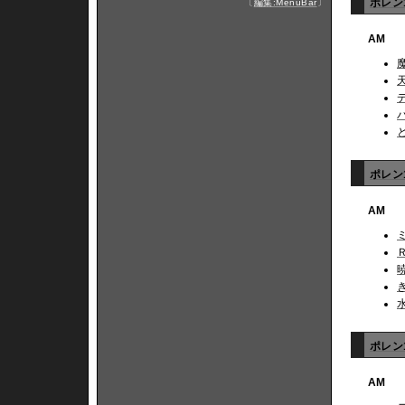
ポレン
〔
編集:MenuBar
〕
AM
ポレン1
AM
ポレン1
AM