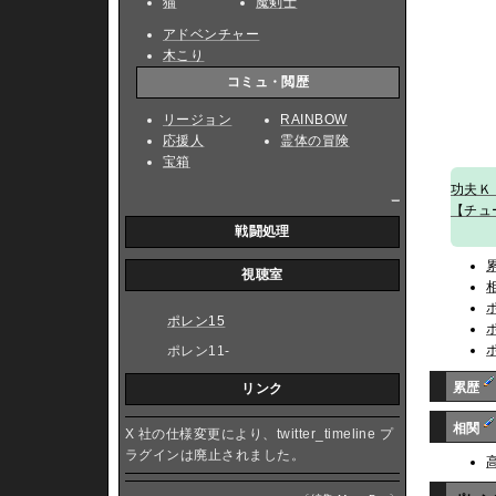
猫
魔剣士
アドベンチャー
木こり
コミュ・閲歴
リージョン
RAINBOW
応援人
霊体の冒険
宝箱
功夫Ｋ
_
【チュ
戦闘処理
視聴室
ポレン15
ポレン11-
累歴
リンク
相関
X 社の仕様変更により、twitter_timeline プ
ラグインは廃止されました。