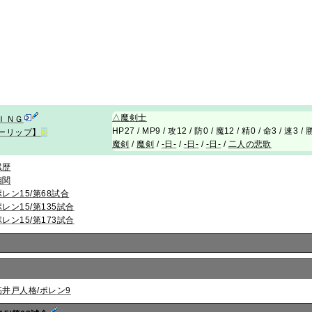
△
魔剣士
ＩＮＧ
HP27 / MP9 / 攻12 / 防0 / 魔12 / 精0 / 命3 / 速3 
ーリップ】
R
魔剣
/
魔剣
/
-日-
/
-日-
/
-日-
/
二人の悲歌
累歴
相関
ポレン15/第68試合
ポレン15/第135試合
ポレン15/第173試合
高井戸人格/ポレン9