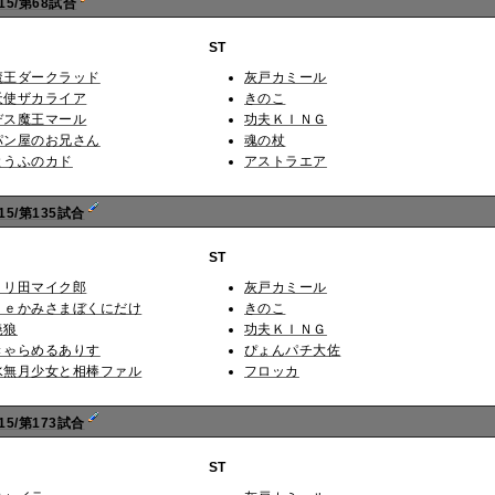
15/第68試合
ST
魔王ダークラッド
灰戸カミール
天使ザカライア
きのこ
デス魔王マール
功夫ＫＩＮＧ
パン屋のお兄さん
魂の杖
とうふのカド
アストラエア
5/第135試合
ST
ミリ田マイク郎
灰戸カミール
Ｒｅかみさまぼくにだけ
きのこ
暁狼
功夫ＫＩＮＧ
きゃらめるありす
ぴょんパチ大佐
水無月少女と相棒ファル
フロッカ
5/第173試合
ST