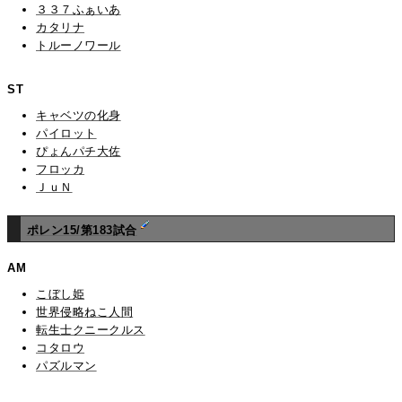
３３７ふぁいあ
カタリナ
トルーノワール
ST
キャベツの化身
パイロット
ぴょんパチ大佐
フロッカ
ＪｕＮ
ポレン15/第183試合
AM
こぼし姫
世界侵略ねこ人間
転生士クニークルス
コタロウ
パズルマン