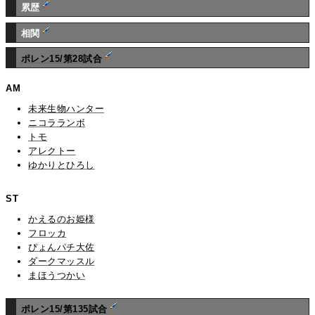
累歴
相関
ポレン15/第28試合
AM
未来生物ハンター
ニコラランボ
トモ
アレクトー
ゆかりとひろし
ST
かえるのお姫様
フロッカ
ぴょんパチ大佐
ダークマッスル
まほうつかい
ポレン15/第135試合