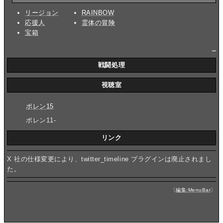
リージョン
RAINBOW
応援人
霊体の冒険
宝箱
_
戦闘処理
視聴室
ポレン15
ポレン11-
リンク
X 社の仕様変更により、twitter_timeline プラグインは廃止されまし
た。
〔
編集:MenuBar
〕