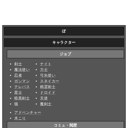
ぽ
キャラクター
ジョブ
剣士
ナイト
魔法使い
力士
忍者
弓矢使い
ガンマン
スネイカー
テレパス
精霊術士
星士
ドロイド
暗黒剣士
天使
猫
魔剣士
アドベンチャー
木こり
コミュ・閲歴