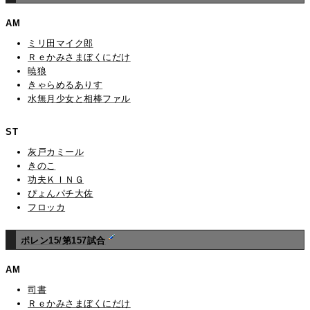
AM
ミリ田マイク郎
Ｒｅかみさまぼくにだけ
暁狼
きゃらめるありす
水無月少女と相棒ファル
ST
灰戸カミール
きのこ
功夫ＫＩＮＧ
ぴょんパチ大佐
フロッカ
ポレン15/第157試合
AM
司書
Ｒｅかみさまぼくにだけ