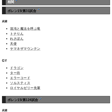
相関
ポレン15/第31試合
AM
混沌と魔法を呼ぶ竜
トナりん
れさぽん
天使
ヤマネザマウンテン
GY
ドラゴン
ター坊
エラーコード
ソルスティス
ロイヤルゼリー先輩
ポレン15/第124試合
AM