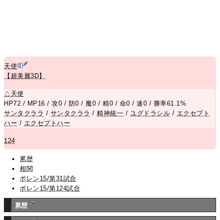
天使
【超美麗3D】
△
天使
HP72 / MP16 / 攻0 / 防0 / 魔0 / 精0 / 命0 / 速0 / 勝率61.1%
サンタクララ
/
サンタクララ
/
精神統一
/
ユグドラシル
/
エクセプト
ハー
/
エクセプトハー
124
累歴
相関
ポレン15/第31試合
ポレン15/第124試合
累歴