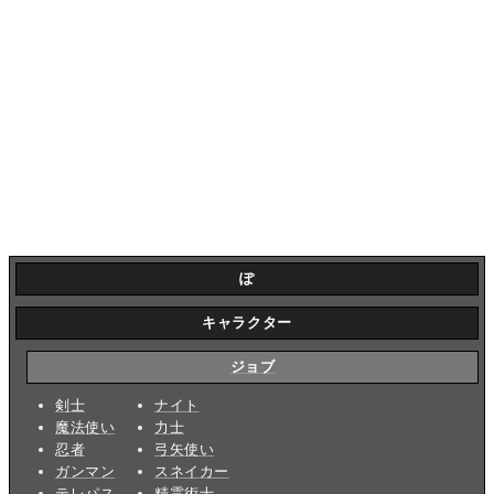
ぽ
キャラクター
ジョブ
剣士
ナイト
魔法使い
力士
忍者
弓矢使い
ガンマン
スネイカー
テレパス
精霊術士