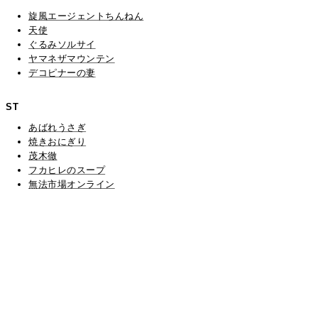
旋風エージェントちんねん
天使
ぐるみソルサイ
ヤマネザマウンテン
デコピナーの妻
ST
あばれうさぎ
焼きおにぎり
茂木徹
フカヒレのスープ
無法市場オンライン