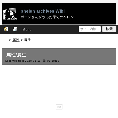
phelen archives Wiki
ポーンさんがやった果てのヘレン
Menu
>
属性
> 屍生
属性/屍生
Last-modified: 2025-01-19 (日) 01:18:12