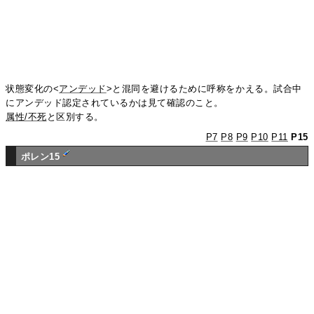
状態変化の<
アンデッド
>と混同を避けるために呼称をかえる。試合中
にアンデッド認定されているかは見て確認のこと。
属性/不死
と区別する。
P7
P8
P9
P10
P11
P15
ポレン15