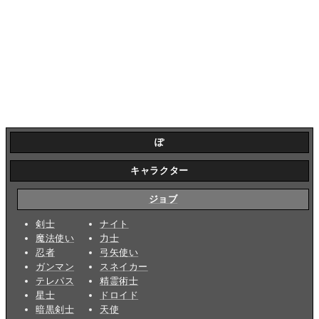
ぽ
キャラクター
ジョブ
剣士
ナイト
魔法使い
力士
忍者
弓矢使い
ガンマン
スネイカー
テレパス
精霊術士
星士
ドロイド
暗黒剣士
天使