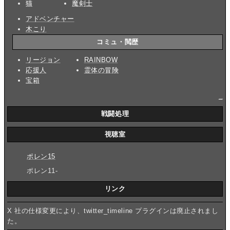
猫
魔剣士
アドベンチャー
木こり
コミュ・閲歴
リージョン
RAINBOW
応援人
霊体の冒険
宝箱
_
戦闘処理
視聴室
ポレン15
ポレン11-
リンク
X 社の仕様変更により、twitter_timeline プラグインは廃止されまし
た。