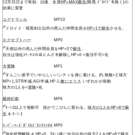
12月31日まで有効、以後、全員
HP=MAX蘇生
(暗黒.ﾄﾞﾛｲﾄﾞを除く)の
効果に変更
ユグドラシル
MP10
ドロイド・暗黒剣士以外の死んだ仲間全員を
HP=1で蘇生
させる。
エクセプトハー
MP0
天使以外の死んだ仲間全員をHP=3で
蘇生
、
自分は強化ｽﾃｰﾀｽのほとんどを解除しHP=0 <復活不可>化
大冒険
MP1
すんごい派手でいやらしいパンティを身に着ける。約,無敵+2,味方
MP+1,STR半減,AGI半減,HP-1,
敵にエリス
いずれかが発動
味方の1人を<
冒険
>化
最終幻影
MP6
ﾀｰﾝ2以上で発動可 技がでこぴんに変わる。
味方の1人をHP=8で蘇
生
& ﾀｰﾝ-1
ｽｰﾊﾟｰﾊｰﾄﾞﾎﾞｲﾙﾄﾞｾﾝﾁﾒﾝﾀﾙ
MP0
強化状態解除 & HP=0、3ﾀｰﾝ後に
自分以外の味方2人をHP=8で蘇生