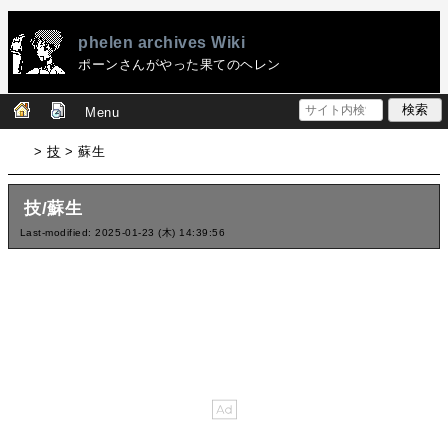
phelen archives Wiki
ポーンさんがやった果てのヘレン
Menu
>
技
> 蘇生
技/蘇生
Last-modified: 2025-01-23 (木) 14:39:56