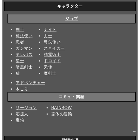
キャラクター
ジョブ
剣士
ナイト
魔法使い
力士
忍者
弓矢使い
ガンマン
スネイカー
テレパス
精霊術士
星士
ドロイド
暗黒剣士
天使
猫
魔剣士
アドベンチャー
木こり
コミュ・閲歴
リージョン
RAINBOW
応援人
霊体の冒険
宝箱
_