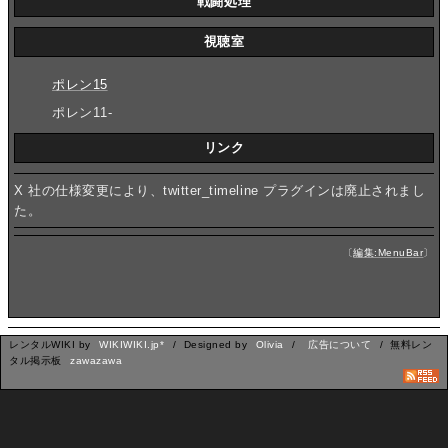
戦闘処理
視聴室
ポレン15
ポレン11-
リンク
X 社の仕様変更により、twitter_timeline プラグインは廃止されまし
た。
〔
編集:MenuBar
〕
レンタルWIKI by
WIKIWIKI.jp*
/ Designed by
Olivia
/
広告について
/ 無料レン
タル掲示板
zawazawa