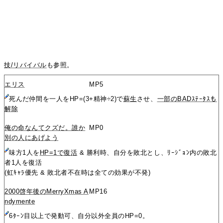
技/リバイバル
も参照。
エリス
MP5
死んだ仲間を一人をHP=(3+精神÷2)で
蘇生
させ、
一部のBADｽﾃｰﾀｽも
解除
俺の命なんてクズだ。誰か
MP0
別の人にあげよう
味方1人を
HP=1で復活
& 勝利時、自分を敗北とし、ﾘｰｼﾞｮﾝ内の敗北
者1人を復活
(虹ｷｬﾗ優先 & 敗北者不在時は全ての効果が不発)
2000啓年後のMerryXmas A
MP16
ndymente
6ﾀｰﾝ目以上で発動可、自分以外全員のHP=0。