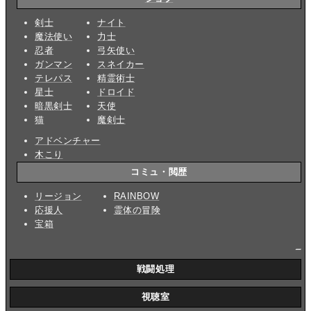
剣士
ナイト
魔法使い
力士
忍者
弓矢使い
ガンマン
スネイカー
テレパス
精霊術士
星士
ドロイド
暗黒剣士
天使
猫
魔剣士
アドベンチャー
木こり
コミュ・閲歴
リージョン
RAINBOW
応援人
霊体の冒険
宝箱
_
戦闘処理
視聴室