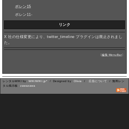
ポレン15
ポレン11-
リンク
X 社の仕様変更により、twitter_timeline プラグインは廃止されまし
た。
〔
編集:MenuBar
〕
レンタルWIKI by
WIKIWIKI.jp*
/ Designed by
Olivia
/
広告について
/ 無料レン
タル掲示板
zawazawa