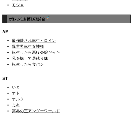
モジャ
ポレン11/第163試合
AM
最強愛され転生ヒロイン
異世界転生女神様
転生したら悪役令嬢だった
兄を探して居残り妹
転生したら食パン
ST
いと
オド
オルタ
ミキ
冥界の王アンダーワールド