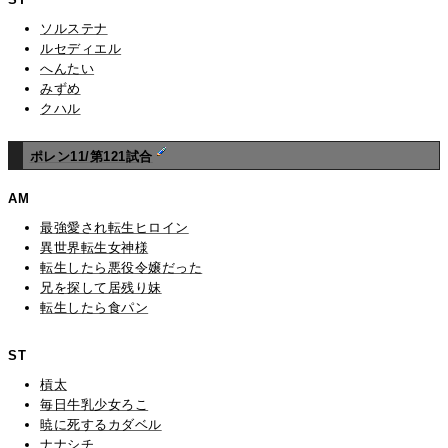
ソルステナ
ルセディエル
へんたい
みずめ
クハル
ポレン11/第121試合
AM
最強愛され転生ヒロイン
異世界転生女神様
転生したら悪役令嬢だった
兄を探して居残り妹
転生したら食パン
ST
槓太
毎日牛乳少女ろこ
暁に死するカダベル
ナナシチ