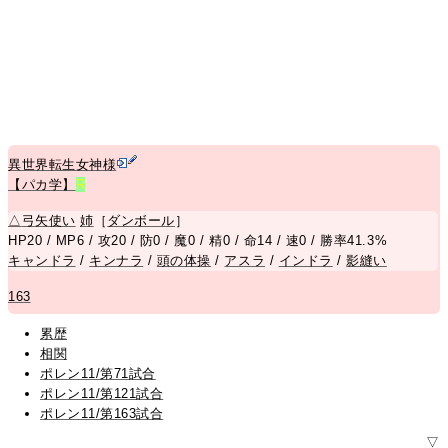
異世界転生女神様
【パカ学】
R
△
弓矢使い
姉
［
ダンボール
］
HP20 / MP6 / 攻20 / 防0 / 魔0 / 精0 / 命14 / 速0 / 勝率41.3%
キャンドラ
/
キンナラ
/
頭の体操
/
アスラ
/
インドラ
/
影縫い
163
累歴
相関
ポレン11/第71試合
ポレン11/第121試合
ポレン11/第163試合
▽