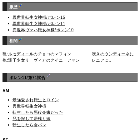
累歴
異世界転生女神様/ポレン15
異世界転生女神様/ポレン11
異世界ヴァハ転女神様/ポレン10
相関
鞄:
ルセディエル
のチョコのマフィン
嘆きのウンディーネ
に..
鞄:
迷子少女リーヴィア
のクイニーアマン
レニア
に..
ポレン11/第71試合
AM
最強愛され転生ヒロイン
異世界転生女神様
転生したら悪役令嬢だった
兄を探して居残り妹
転生したら食パン
ST