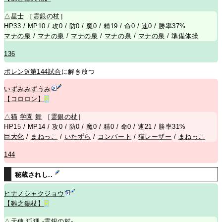
△
星士
［
霊銀の杖
］
HP33 / MP10 / 攻0 / 防0 / 魔0 / 精19 / 命0 / 速0 / 勝率37%
マナの泉
/
マナの泉
/
マナの泉
/
マナの泉
/
マナの泉
/
準備体操
136
ポレン9/第144試合
に解き放つ
いずみみずうみ
【コロロン】
R
△
猫
学園
舞
［
霊銀の杖
］
HP15 / MP14 / 攻0 / 防0 / 魔0 / 精0 / 命0 / 速21 / 勝率31%
巨大化
/
まねっこ
/
いたずら
/
コンバート
/
猫レーザー
/
まねっこ
144
秘蔵されし..
ヒナノシャクジョウ
【雛之錫杖】
R
△
天使
狐狸
-
霊銀の杖
-