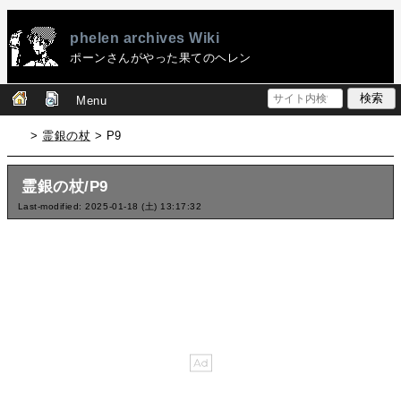
phelen archives Wiki
ポーンさんがやった果てのヘレン
Menu
>
霊銀の杖
> P9
霊銀の杖/P9
Last-modified: 2025-01-18 (土) 13:17:32