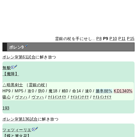
霊銀の杖を手にせし..
P8
P9
P10
P11
P15
ポレン9
ポレン9/第61試合
に解き放つ
無貌
【魔障】
△
暗黒剣士
［
霊銀の杖
］
HP9 / MP5 / 攻0 / 防0 / 魔18 / 精0 / 命14 / 速0 /
勝率88%
KD1340%
吸心
/
ヴァハ
/
ヴァハ
/
ﾅｲﾄｲﾝﾅｲﾂ
/
ﾅｲﾄｲﾝﾅｲﾂ
/
ﾅｲﾄｲﾝﾅｲﾂ
193
ポレン9/第136試合
に解き放つ
ツェツィーリエ
【蝶と篝火花】