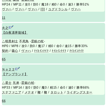
HP24 / MP11 / 攻0 / 防0 / 魔18 / 精0 / 命0 / 速3 / 勝率51%
ヴァハ
/
ヴァハ
/
ヴァハ
/ [[]] /
ユグドラシル
/
ヴァハ
11
火之
【白夜凛界龍域】
△
暗黒剣士
不死
鳥
-
霊銀の杖
-
HP0 / MP8 / 攻0 / 防0 / 魔17 / 精0 / 命0 / 速15 / 勝率33%
契約
/
吸心
/
ヴァハ
/
ﾅｲﾄｲﾝﾅｲﾂ
/
ﾅｲﾄｲﾝﾅｲﾂ
/
ﾅｲﾄｲﾝﾅｲﾂ
65
Ｎｏ２２
【アンプランド】
△
星士
兄
弟
-
霊銀の杖
-
HP33 / MP14 / 攻0 / 防0 / 魔0 / 精15 / 命0 / 速0 / 勝率66%
ステファニア
/
メテオ
/
鞭
/
鞭
/
タロット
/
ライヂングスター
66