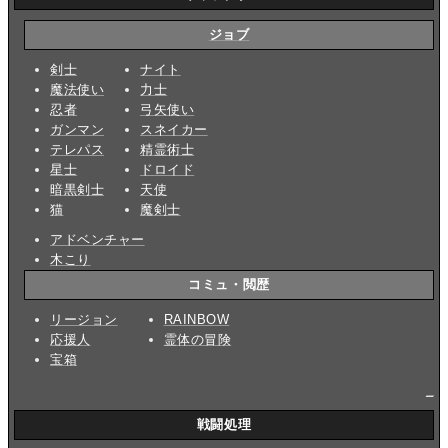
ジョブ
剣士
ナイト
魔法使い
力士
忍者
弓矢使い
ガンマン
スネイカー
テレパス
精霊術士
星士
ドロイド
暗黒剣士
天使
猫
魔剣士
アドベンチャー
木こり
コミュ・閲歴
リージョン
RAINBOW
応援人
霊体の冒険
宝箱
_
戦闘処理