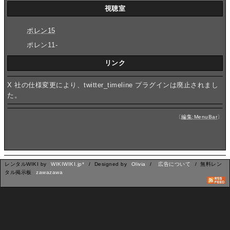
視聴室
ポレン15
ポレン11-
リンク
X 社の仕様変更により、twitter_timeline プラグインは廃止されまし
た。
〔
編集:MenuBar
〕
レンタルWIKI by
WIKIWIKI.jp*
/ Designed by
Olivia
/
広告について
/ 無料レン
タル掲示板
zawazawa