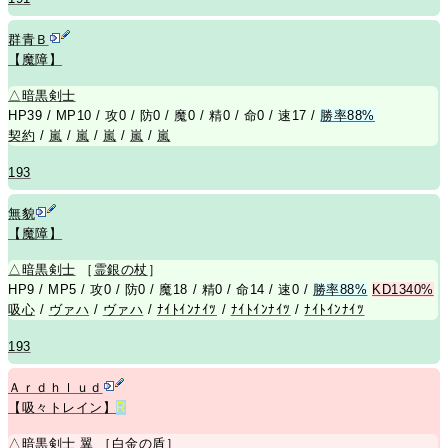
群青Ｂ
【魔障】
△
暗黒剣士
HP39 / MP10 / 攻0 / 防0 / 魔0 / 精0 / 命0 / 速17 /
勝率88%
契約
/
嵐
/
嵐
/
嵐
/
嵐
/
嵐
193
無貌
【魔障】
△
暗黒剣士
［
霊銀の杖
］
HP9 / MP5 / 攻0 / 防0 / 魔18 / 精0 / 命14 / 速0 /
勝率88%
KD1340%
吸心
/
ヴァハ
/
ヴァハ
/
ﾅｲﾄｲﾝﾅｲﾂ
/
ﾅｲﾄｲﾝﾅｲﾂ
/
ﾅｲﾄｲﾝﾅｲﾂ
193
Ａｒｄｈｌｕｄ
【吸々トレイン】
R
△
暗黒剣士
翼
［
白金の盾
］