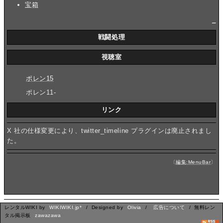
宝箱
_
戦闘処理
視聴室
ポレン15
ポレン11-
リンク
X 社の仕様変更により、twitter_timeline プラグインは廃止されまし
た。
〔
編集:MenuBar
〕
レンタルWIKI by
WIKIWIKI.jp*
/ Designed by
Olivia
/
広告について
/ 無料レン
タル掲示板
zawazawa