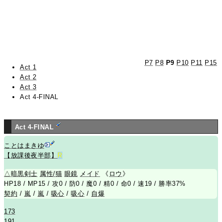
P7
P8
P9
P10
P11
P15
Act 1
Act 2
Act 3
Act 4-FINAL
Act 4-FINAL
ことはまきゆ
【放課後夜半部】
R
△
暗黒剣士
属性/猫
眼鏡
メイド
《
ロウ
》
HP18 / MP15 / 攻0 / 防0 / 魔0 / 精0 / 命0 / 速19 / 勝率37%
契約
/
嵐
/
嵐
/
吸心
/
吸心
/
自爆
173
191