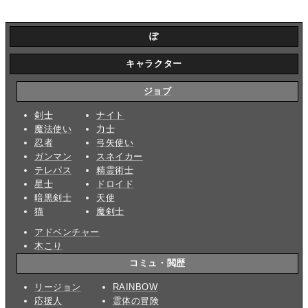
ぽ
キャラクター
ジョブ
剣士
ナイト
魔法使い
力士
忍者
弓矢使い
ガンマン
スネイカー
テレパス
精霊術士
星士
ドロイド
暗黒剣士
天使
猫
魔剣士
アドベンチャー
木こり
コミュ・閲歴
リージョン
RAINBOW
応援人
霊体の冒険