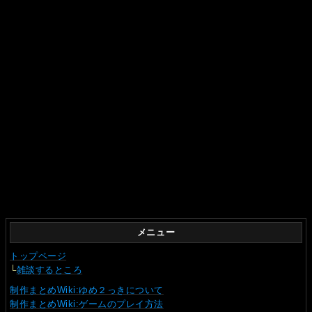
メニュー
トップページ
└
雑談するところ
制作まとめWiki:ゆめ２っきについて
制作まとめWiki:ゲームのプレイ方法