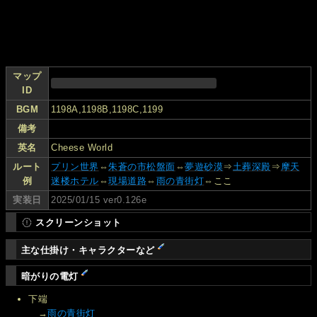
マップ
ID
BGM
1198A,1198B,1198C,1199
備考
英名
Cheese World
ルート
プリン世界
⇔
朱蒼の市松盤面
⇔
夢遊砂漠
⇒
土葬深殿
⇒
摩天
例
迷楼ホテル
⇔
現場道路
⇔
雨の青街灯
⇔ここ
実装日
2025/01/15 ver0.126e
スクリーンショット
主な仕掛け・キャラクターなど
暗がりの電灯
下端
→
雨の青街灯