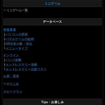
ミニゲーム
ミニゲーム一覧
データベース
収集要素
├
パソコンの壁紙
├
パズルゲームの絵柄
├
SR分室の曲・演出
└
メニュータイプ
オンライン
├
バッジ攻略
├
エンドレスラリー攻略
└
エンドレスラリー出題リスト
お面・変身
やりこみ
スピードラン
Tips・お楽しみ