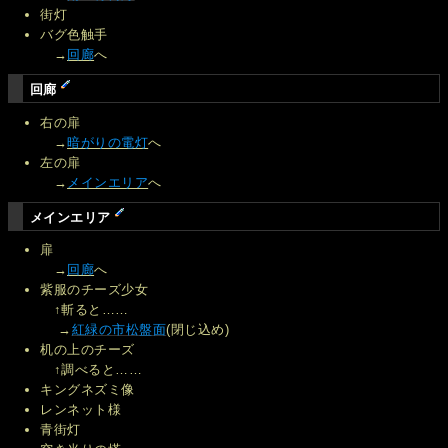
街灯
バグ色触手
→
回廊
へ
回廊
右の扉
→
暗がりの電灯
へ
左の扉
→
メインエリア
へ
メインエリア
扉
→
回廊
へ
紫服のチーズ少女
↑斬ると……
→
紅緑の市松盤面
(閉じ込め)
机の上のチーズ
↑調べると……
キングネズミ像
レンネット様
青街灯