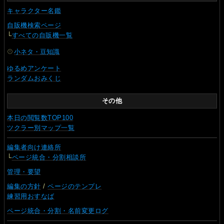
キャラクター名鑑
自販機検索ページ
└
すべての自販機一覧
小ネタ・豆知識
ゆるめアンケート
ランダムおみくじ
その他
本日の閲覧数TOP100
ツクラー別マップ一覧
編集者向け連絡所
└
ページ統合・分割相談所
管理・要望
編集の方針
/
ページのテンプレ
練習用おすなば
ページ統合・分割・名前変更ログ