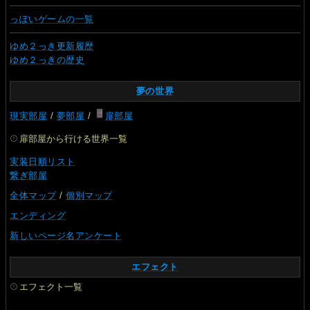
っぽいゲームの一覧
ゆめ２っき更新履歴
ゆめ２っきの歴史
夢の世界
現実部屋
/
夢部屋
/
扉部屋
扉部屋から行ける世界一覧
実装日順リスト
繋ぎ部屋
全体マップ
/
個別マップ
エンディング
新しいページ名アンケート
エフェクト
エフェクト一覧