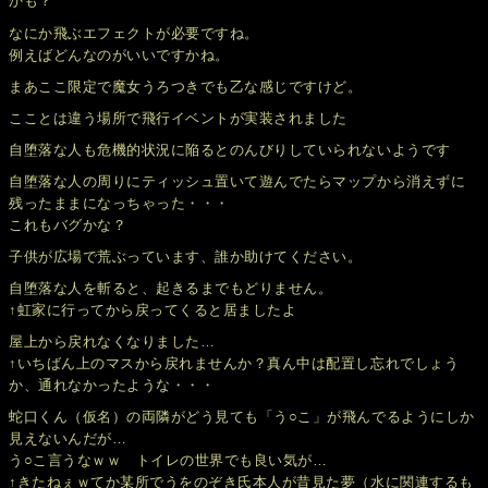
かも？
なにか飛ぶエフェクトが必要ですね。
例えばどんなのがいいですかね。
まあここ限定で魔女うろつきでも乙な感じですけど。
こことは違う場所で飛行イベントが実装されました
自堕落な人も危機的状況に陥るとのんびりしていられないようです
自堕落な人の周りにティッシュ置いて遊んでたらマップから消えずに
残ったままになっちゃった・・・
これもバグかな？
子供が広場で荒ぶっています、誰か助けてください。
自堕落な人を斬ると、起きるまでもどりません。
↑虹家に行ってから戻ってくると居ましたよ
屋上から戻れなくなりました…
↑いちばん上のマスから戻れませんか？真ん中は配置し忘れでしょう
か、通れなかったような・・・
蛇口くん（仮名）の両隣がどう見ても「う○こ」が飛んでるようにしか
見えないんだが…
う○こ言うなｗｗ トイレの世界でも良い気が…
↑きたねぇｗてか某所でうをのぞき氏本人が昔見た夢（水に関連するも