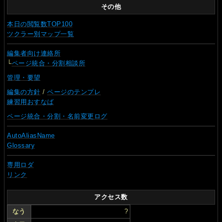
その他
本日の閲覧数TOP100
ツクラー別マップ一覧
編集者向け連絡所
└
ページ統合・分割相談所
管理・要望
編集の方針
/
ページのテンプレ
練習用おすなば
ページ統合・分割・名前変更ログ
AutoAliasName
Glossary
専用ロダ
リンク
アクセス数
なう
?