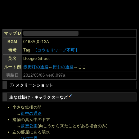
マップID
BGM
0168A,0213A
備考
Tag:
【コウモリワープ不可】
英名
Boogie Street
ルート例
赤街灯の通路
⇔
街中の通路
⇔ここ
実装日
2012/05/06 ver0.097a
スクリーンショット
主な仕掛け・キャラクターなど
小さな鉄柵の間
→
街中の通路
建物の真ん中のドア
→
夢想公園
(向こうから来たことがある場合のみ)
左の部屋にある噴水
→
水の世界