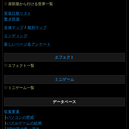
扉部屋から行ける世界一覧
実装日順リスト
繋ぎ部屋
全体マップ
/
個別マップ
エンディング
新しいページ名アンケート
エフェクト
エフェクト一覧
ミニゲーム
ミニゲーム一覧
データベース
収集要素
├
パソコンの壁紙
├
パズルゲームの絵柄
├
SR分室の曲・演出