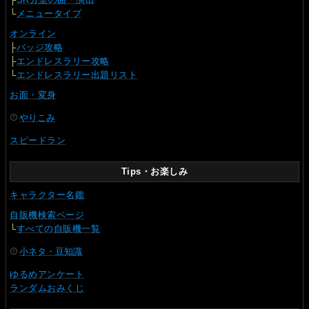
└
メニュータイプ
オンライン
├
バッジ攻略
├
エンドレスラリー攻略
└
エンドレスラリー出題リスト
お面・変身
やりこみ
スピードラン
Tips・お楽しみ
キャラクター名鑑
自販機検索ページ
└
すべての自販機一覧
小ネタ・豆知識
ゆるめアンケート
ランダムおみくじ